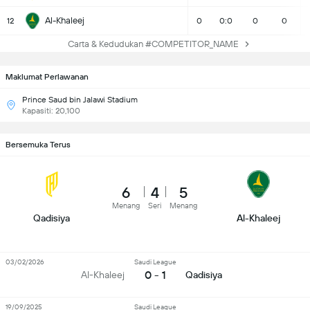
Al-Khaleej
12
0
0:0
0
0
Carta & Kedudukan #COMPETITOR_NAME
Maklumat Perlawanan
Prince Saud bin Jalawi Stadium
Kapasiti: 20,100
Bersemuka Terus
6
4
5
Menang
Seri
Menang
Qadisiya
Al-Khaleej
03/02/2026
Saudi League
0 - 1
Al-Khaleej
Qadisiya
19/09/2025
Saudi League