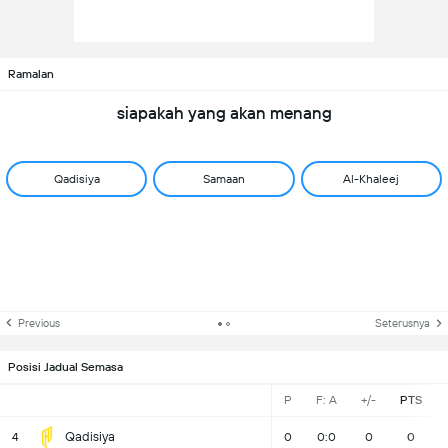
Ramalan
siapakah yang akan menang
Qadisiya
Samaan
Al-Khaleej
Previous
Seterusnya
Posisi Jadual Semasa
P
F: A
+/-
PTS
Qadisiya
4
0
0:0
0
0