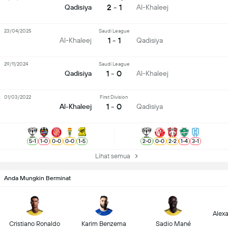
2 - 1
Qadisiya
Al-Khaleej
23/04/2025
Saudi League
1 - 1
Al-Khaleej
Qadisiya
29/11/2024
Saudi League
1 - 0
Qadisiya
Al-Khaleej
01/03/2022
First Division
1 - 0
Al-Khaleej
Qadisiya
5
-
1
1
-
0
0
-
0
0
-
0
1
-
5
2
-
0
0
-
0
2
-
2
1
-
4
3
-
1
Lihat semua
Anda Mungkin Berminat
Alex
Cristiano Ronaldo
Karim Benzema
Sadio Mané