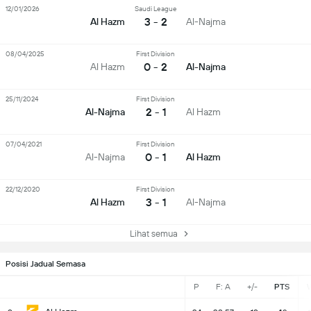
12/01/2026
Saudi League
3 - 2
Al Hazm
Al-Najma
08/04/2025
First Division
0 - 2
Al Hazm
Al-Najma
25/11/2024
First Division
2 - 1
Al-Najma
Al Hazm
07/04/2021
First Division
0 - 1
Al-Najma
Al Hazm
22/12/2020
First Division
3 - 1
Al Hazm
Al-Najma
Lihat semua
Posisi Jadual Semasa
P
F: A
+/-
PTS