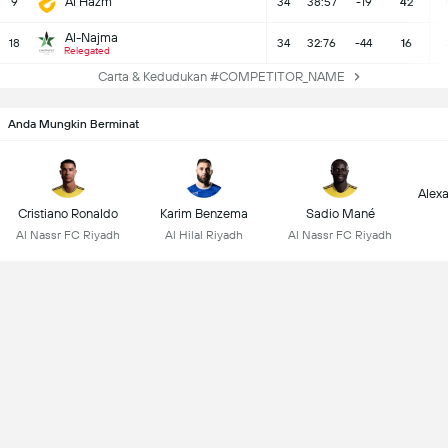
Al Hazm
9
34
38:57
-19
42
1
Al-Najma
18
34
32:76
-44
16
Relegated
Carta & Kedudukan #COMPETITOR_NAME
Anda Mungkin Berminat
Alex
Cristiano Ronaldo
Karim Benzema
Sadio Mané
Al Nassr FC Riyadh
Al Hilal Riyadh
Al Nassr FC Riyadh