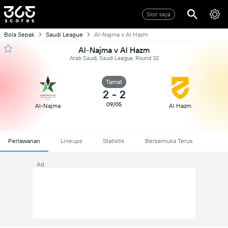
Skor saya
Bola Sepak
Saudi League
Al-Najma v Al Hazm
Al-Najma v Al Hazm
Arab Saudi, Saudi League, Round 32
Tamat
2
-
2
09/05
Al-Najma
Al Hazm
Perlawanan
Lineups
Statistik
Bersemuka Terus
Ad