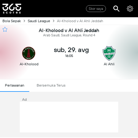
Skor saya
Bola Sepak
Saudi League
Al-Kholood v Al Ahli Jeddah
Al-Kholood v Al Ahli Jeddah
Arab Saudi, Saudi League, Round 4
sub, 29. avg
16:05
Al-Kholood
Al Ahli
Perlawanan
Bersemuka Terus
Ad