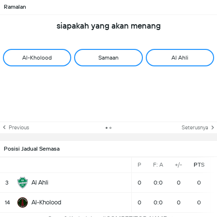
Ramalan
siapakah yang akan menang
Al-Kholood
Samaan
Al Ahli
Previous
Seterusnya
Posisi Jadual Semasa
P
F: A
+/-
PTS
Al Ahli
3
0
0:0
0
0
Al-Kholood
14
0
0:0
0
0