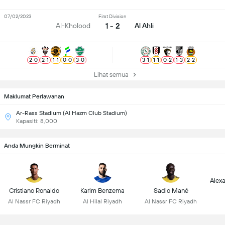
07/02/2023
First Division
1 - 2
Al-Kholood
Al Ahli
2
-
0
2
-
1
1
-
1
0
-
0
3
-
0
3
-
1
1
-
1
0
-
2
1
-
3
2
-
2
Lihat semua
Maklumat Perlawanan
Ar-Rass Stadium (Al Hazm Club Stadium)
Kapasiti: 8,000
Anda Mungkin Berminat
Alex
Cristiano Ronaldo
Karim Benzema
Sadio Mané
Al Nassr FC Riyadh
Al Hilal Riyadh
Al Nassr FC Riyadh