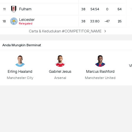
Fulham
11
38
54:54
0
54
1
Leicester
18
38
33:80
-47
25
Relegated
Carta & Kedudukan #COMPETITOR_NAME
Anda Mungkin Berminat
Vi
Erling Haaland
Gabriel Jesus
Marcus Rashford
Manchester City
Arsenal
Manchester United