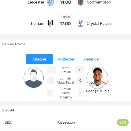
14:00
Leicester
Northampton
Hari ini
17:00
Fulham
Crystal Palace
Pemain Utama
Attacker
Midfielder
Defender
Mata
1
Jumlah
Jumlah
0
Mata Tepat
Jumlah
Rodrigo Muniz
Mata
1
Bengkok
Statistik
38%
Possession
62%