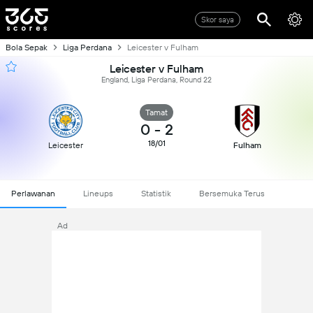
Skor saya
Bola Sepak
Liga Perdana
Leicester v Fulham
Leicester v Fulham
England, Liga Perdana, Round 22
Tamat
0
-
2
18/01
Leicester
Fulham
Perlawanan
Lineups
Statistik
Bersemuka Terus
Ad