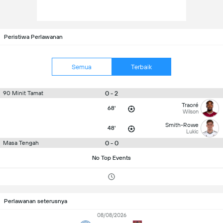
Peristiwa Perlawanan
Semua
Terbaik
0 - 2
90 Minit Tamat
Traoré
68'
Wilson
Smith-Rowe
48'
Lukic
0 - 0
Masa Tengah
No Top Events
Perlawanan seterusnya
08/08/2026