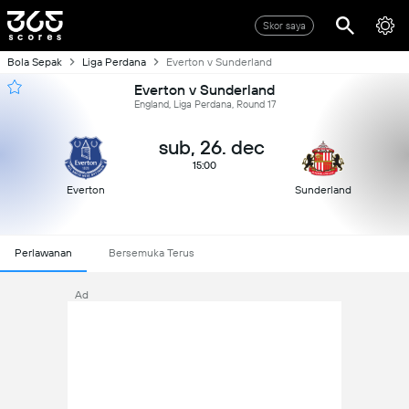
Skor saya
Bola Sepak
Liga Perdana
Everton v Sunderland
Everton v Sunderland
England, Liga Perdana, Round 17
sub, 26. dec
15:00
Everton
Sunderland
Perlawanan
Bersemuka Terus
Ad