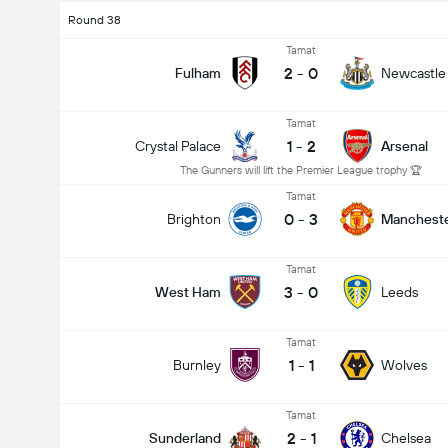
Round 38
Tamat
2
-
0
Fulham
Newcastle
Tamat
1
-
2
Crystal Palace
Arsenal
The Gunners will lift the Premier League trophy 🏆
Tamat
0
-
3
Brighton
Mancheste
Tamat
3
-
0
West Ham
Leeds
Tamat
1
-
1
Burnley
Wolves
Tamat
2
-
1
Sunderland
Chelsea