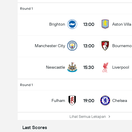
Round 1
13:00
Brighton
Aston Villa
13:00
Manchester City
Bournemo
15:30
Newcastle
Liverpool
Round 1
19:00
Fulham
Chelsea
Lihat Semua Lekapan
Last Scores