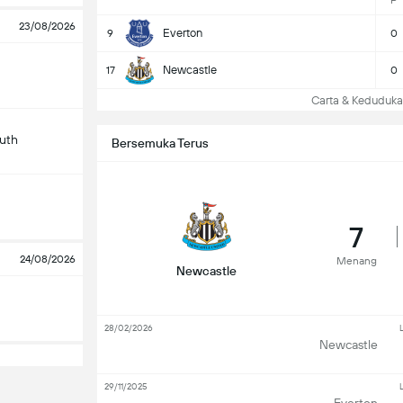
P
23/08/2026
Everton
9
0
Newcastle
17
0
Carta & Keduduk
uth
Bersemuka Terus
7
24/08/2026
Menang
Newcastle
28/02/2026
Newcastle
29/11/2025