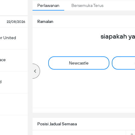
Perlawanan
Bersemuka Terus
Ramalan
22/08/2026
siapakah y
r United
lace
Newcastle
d
Posisi Jadual Semasa
m