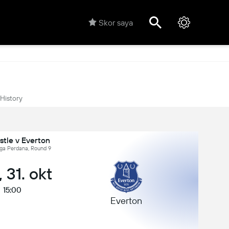
Skor saya
History
tle v Everton
iga Perdana, Round 9
 31. okt
15:00
Everton