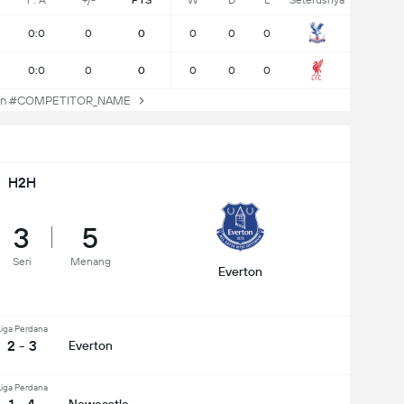
F: A
+/-
PTS
W
D
L
Seterusnya
0:0
0
0
0
0
0
0:0
0
0
0
0
0
an #COMPETITOR_NAME
H2H
3
5
Seri
Menang
Everton
Liga Perdana
2 - 3
Everton
Liga Perdana