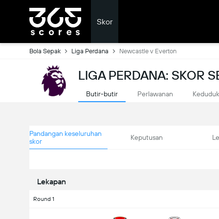
Skor
Bola Sepak
Liga Perdana
Newcastle v Everton
LIGA PERDANA: SKOR 
Butir-butir
Perlawanan
Kedudu
Pandangan keseluruhan
Keputusan
L
skor
Lekapan
Round 1