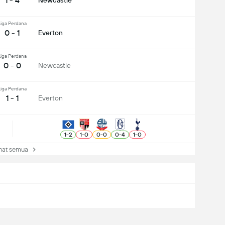
1 - 4
Newcastle
Liga Perdana
0 - 1
Everton
Liga Perdana
0 - 0
Newcastle
Liga Perdana
1 - 1
Everton
1
-
2
1
-
0
0
-
0
0
-
4
1
-
0
at semua