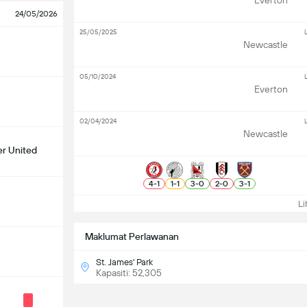
Everton
24/05/2026
25/05/2025
Newcastle
05/10/2024
Everton
02/04/2024
Newcastle
r United
4
-
1
1
-
1
3
-
0
2
-
0
3
-
1
Lih
Maklumat Perlawanan
St. James' Park
Kapasiti: 52,305