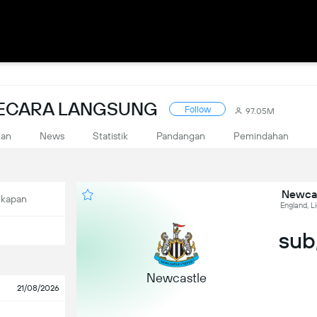
SECARA LANGSUNG
Follow
97.05M
kan
News
Statistik
Pandangan
Pemindahan
Newcas
ekapan
England, L
sub,
Newcastle
21/08/2026