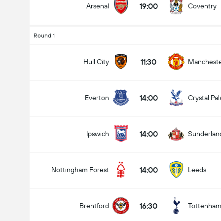
19:00
Arsenal
Coventry
Round 1
Jumlah gol dalam perlawanan (2.5)
11:30
Hull City
Mancheste
14:00
Everton
Crystal Pa
Under
Over
14:00
Ipswich
Sunderlan
14:00
Nottingham Forest
Leeds
16:30
Brentford
Tottenha