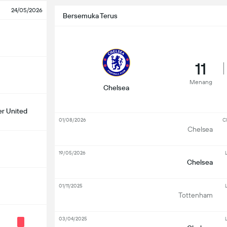
24/05/2026
Bersemuka Terus
11
Menang
Chelsea
r United
01/08/2026
Cl
Chelsea
19/05/2026
Chelsea
01/11/2025
Tottenham
03/04/2025