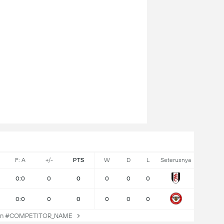
F: A
+/-
PTS
W
D
L
Seterusnya
0:0
0
0
0
0
0
0:0
0
0
0
0
0
an #COMPETITOR_NAME