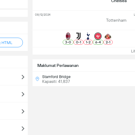
Chelsea
08/12/2024
Tottenham
3
-
0
0
-
1
1
-
2
6
-
4
2
-
1
g HTML
Lih
Maklumat Perlawanan
Stamford Bridge
Kapasiti: 41,837