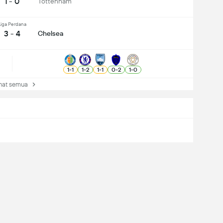
1 - 0
Tottenham
Liga Perdana
3 - 4
Chelsea
1
-
1
1
-
2
1
-
1
0
-
2
1
-
0
at semua