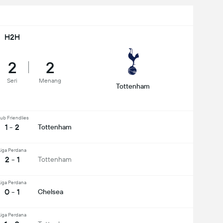
H2H
2
2
Seri
Menang
Tottenham
ub Friendlies
1 - 2
Tottenham
Liga Perdana
2 - 1
Tottenham
Liga Perdana
0 - 1
Chelsea
Liga Perdana