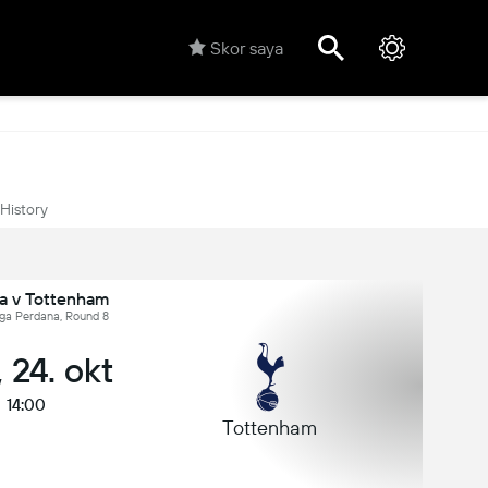
Skor saya
History
a v Tottenham
iga Perdana, Round 8
 24. okt
14:00
Tottenham