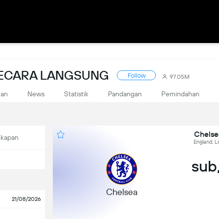
SECARA LANGSUNG
Follow
97.05M
kan
News
Statistik
Pandangan
Pemindahan
Chelse
ekapan
England, L
sub,
Chelsea
21/08/2026