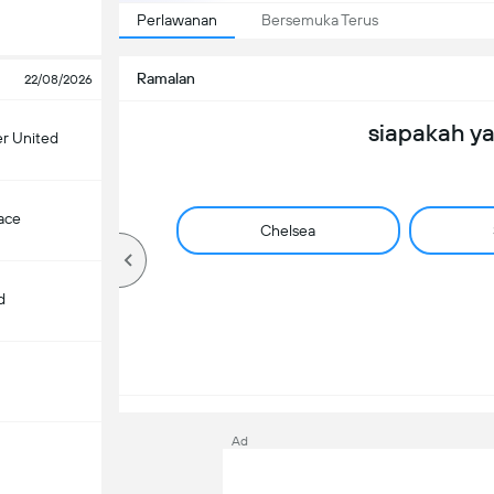
Perlawanan
Bersemuka Terus
Ramalan
22/08/2026
siapakah y
r United
lace
Chelsea
d
Ad
m