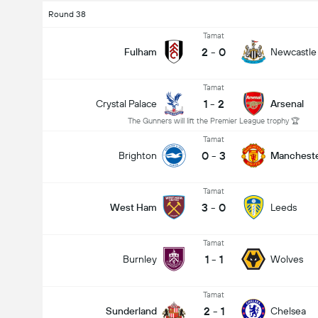
Round 38
Tamat
2
-
0
Fulham
Newcastle
Tamat
1
-
2
Crystal Palace
Arsenal
The Gunners will lift the Premier League trophy 🏆
Tamat
0
-
3
Brighton
Mancheste
Tamat
3
-
0
West Ham
Leeds
Tamat
1
-
1
Burnley
Wolves
Tamat
2
-
1
Sunderland
Chelsea