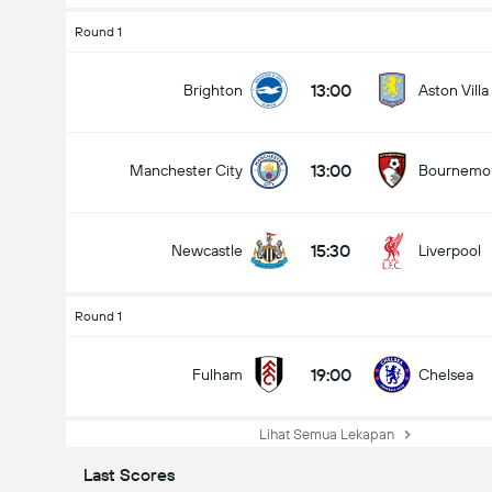
Round 1
13:00
Brighton
Aston Villa
13:00
Manchester City
Bournemo
15:30
Newcastle
Liverpool
Round 1
19:00
Fulham
Chelsea
Lihat Semua Lekapan
Last Scores