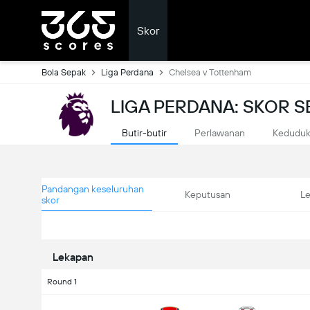
Skor
Bola Sepak
Liga Perdana
Chelsea v Tottenham
LIGA PERDANA: SKOR 
Butir-butir
Perlawanan
Kedudu
Pandangan keseluruhan
Keputusan
L
skor
Lekapan
Round 1