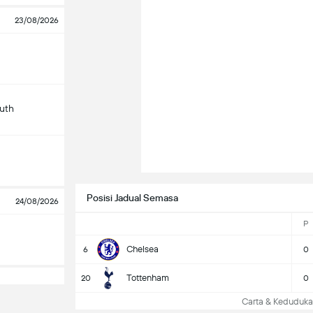
23/08/2026
uth
Posisi Jadual Semasa
24/08/2026
P
Chelsea
6
0
Tottenham
20
0
Carta & Keduduk