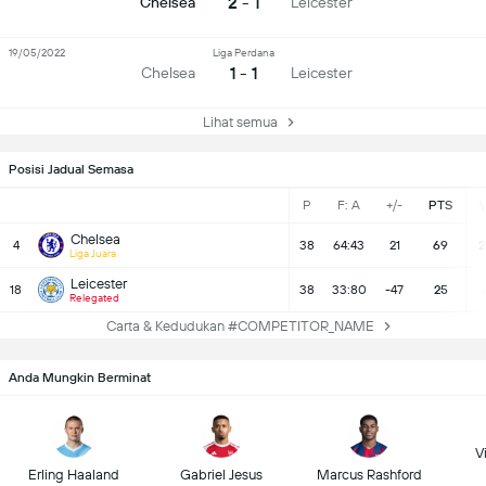
2 - 1
Chelsea
Leicester
19/05/2022
Liga Perdana
1 - 1
Chelsea
Leicester
Lihat semua
Posisi Jadual Semasa
P
F: A
+/-
PTS
Chelsea
4
38
64:43
21
69
2
Liga Juara
Leicester
18
38
33:80
-47
25
Relegated
Carta & Kedudukan #COMPETITOR_NAME
Anda Mungkin Berminat
Vi
Erling Haaland
Gabriel Jesus
Marcus Rashford