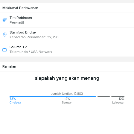
Maklumat Perlawanan
Tim Robinson
Pengadil
Stamford Bridge
Kehadiran Perlawanan: 39,750
Saluran TV
Telemundo / USA Network
Ramalan
siapakah yang akan menang
Jumlah Undian: 13,803
76%
12%
12%
Chelsea
Samaan
Leicester