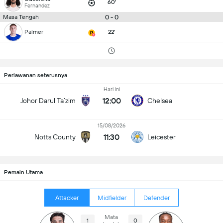
60'
Fernandez
0 - 0
Masa Tengah
Palmer
22'
Perlawanan seterusnya
Hari ini
12:00
Johor Darul Ta’zim
Chelsea
15/08/2026
11:30
Notts County
Leicester
Pemain Utama
Attacker
Midfielder
Defender
Mata
1
0