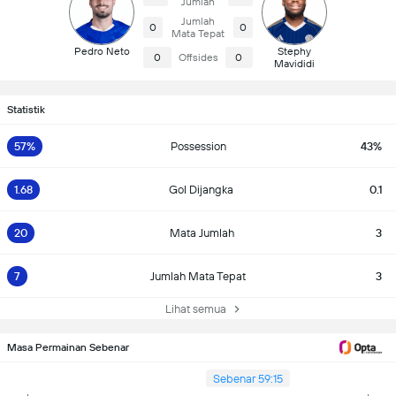
Jumlah
Jumlah
0
0
Mata Tepat
Pedro Neto
Stephy
0
Offsides
0
Mavididi
Statistik
57%
Possession
43%
1.68
Gol Dijangka
0.1
20
Mata Jumlah
3
7
Jumlah Mata Tepat
3
Lihat semua
Masa Permainan Sebenar
Sebenar 59:15