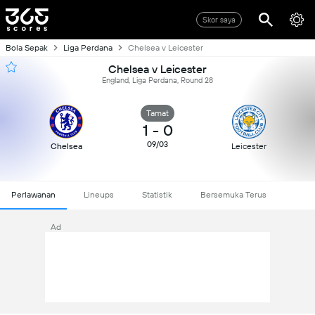
Skor saya
Bola Sepak
Liga Perdana
Chelsea v Leicester
Chelsea v Leicester
England, Liga Perdana, Round 28
Tamat
1
-
0
09/03
Chelsea
Leicester
Perlawanan
Lineups
Statistik
Bersemuka Terus
Ad