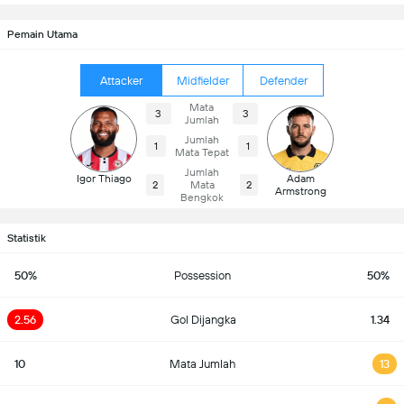
Pemain Utama
Attacker
Midfielder
Defender
Mata
3
3
Jumlah
Jumlah
1
1
Mata Tepat
Jumlah
Igor Thiago
Adam
2
Mata
2
Armstrong
Bengkok
Statistik
50%
Possession
50%
2.56
Gol Dijangka
1.34
10
Mata Jumlah
13