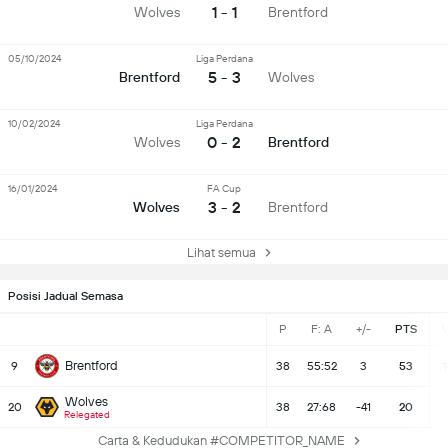
1 - 1
Wolves
Brentford
05/10/2024
Liga Perdana
5 - 3
Brentford
Wolves
10/02/2024
Liga Perdana
0 - 2
Wolves
Brentford
16/01/2024
FA Cup
3 - 2
Wolves
Brentford
Lihat semua
Posisi Jadual Semasa
P
F: A
+/-
PTS
Brentford
9
38
55:52
3
53
1
Wolves
20
38
27:68
-41
20
Relegated
Carta & Kedudukan #COMPETITOR_NAME