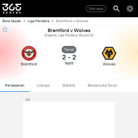
Skor saya
Bola Sepak
Liga Perdana
Brentford v Wolves
Brentford v Wolves
England, Liga Perdana, Round 30
Tamat
2
-
2
16/03
Brentford
Wolves
Perlawanan
Lineups
Statistik
Bersemuka Terus
Ad