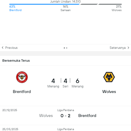
Jumlah Undian: 14,510
63%
16%
21%
Brentford
Samaan
Wolves
Previous
Seterusnya
Bersemuka Terus
4
4
6
Menang
Seri
Menang
Brentford
Wolves
20/12/2025
Liga Perdana
0 - 2
Wolves
Brentford
25/05/2025
Liga Perdana