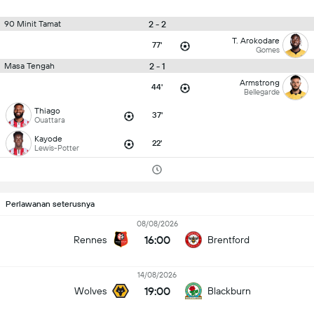
2 - 2
90 Minit Tamat
T. Arokodare
77'
Gomes
2 - 1
Masa Tengah
Armstrong
44'
Bellegarde
Thiago
37'
Ouattara
Kayode
22'
Lewis-Potter
Perlawanan seterusnya
08/08/2026
16:00
Rennes
Brentford
14/08/2026
19:00
Wolves
Blackburn