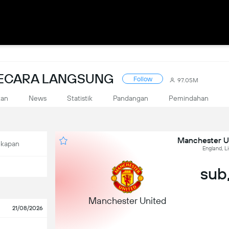
SECARA LANGSUNG
Follow
97.05M
kan
News
Statistik
Pandangan
Pemindahan
Manchester U
ekapan
England, L
sub,
Manchester United
21/08/2026