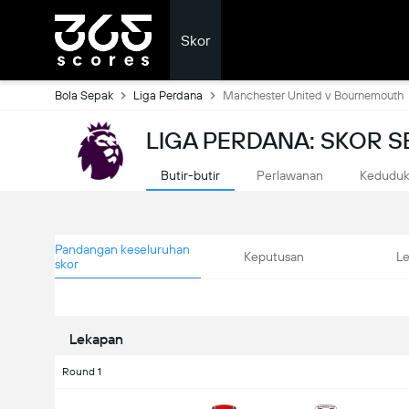
Skor
Bola Sepak
Liga Perdana
Manchester United v Bournemouth
LIGA PERDANA: SKOR 
Butir-butir
Perlawanan
Kedudu
Pandangan keseluruhan
Keputusan
L
skor
Lekapan
Round 1