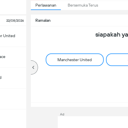
Perlawanan
Bersemuka Terus
Ramalan
22/08/2026
siapakah y
r United
lace
Manchester United
d
Ad
m