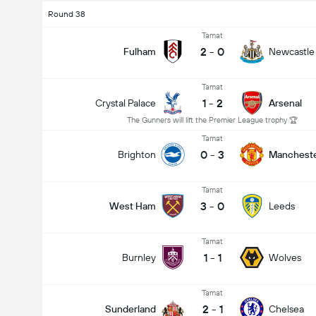
Round 38
Tamat
2
-
0
Fulham
Newcastle
Tamat
1
-
2
Crystal Palace
Arsenal
The Gunners will lift the Premier League trophy 🏆
Tamat
0
-
3
Brighton
Mancheste
Tamat
3
-
0
West Ham
Leeds
Tamat
1
-
1
Burnley
Wolves
Tamat
2
-
1
Sunderland
Chelsea