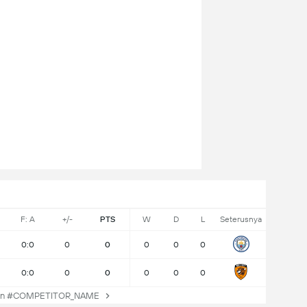
F: A
+/-
PTS
W
D
L
Seterusnya
0:0
0
0
0
0
0
0:0
0
0
0
0
0
an #COMPETITOR_NAME