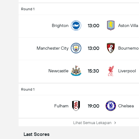
Round 1
13:00
Brighton
Aston Villa
13:00
Manchester City
Bournemo
15:30
Newcastle
Liverpool
Round 1
19:00
Fulham
Chelsea
Lihat Semua Lekapan
Last Scores