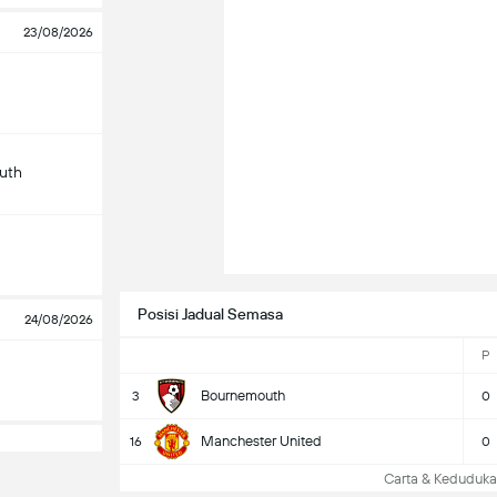
23/08/2026
uth
Posisi Jadual Semasa
24/08/2026
P
Bournemouth
3
0
Manchester United
16
0
Carta & Keduduk