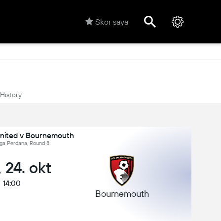
Skor saya
History
nited v Bournemouth
iga Perdana, Round 8
 24. okt
14:00
Bournemouth