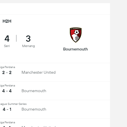
H2H
4
3
Seri
Menang
Bournemouth
Liga Perdana
2 - 2
Manchester United
Liga Perdana
4 - 4
Bournemouth
eague Summer Series
4 - 1
Bournemouth
Liga Perdana