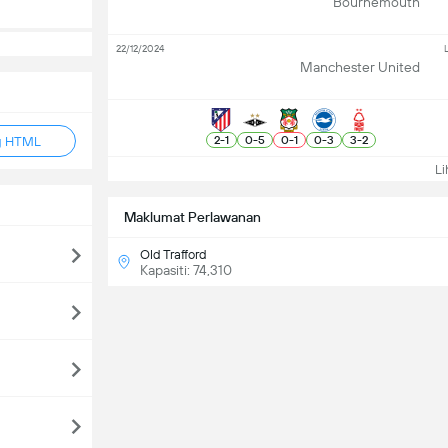
Bournemouth
22/12/2024
Manchester United
2
-
1
0
-
5
0
-
1
0
-
3
3
-
2
g HTML
Lih
Maklumat Perlawanan
Old Trafford
Kapasiti: 74,310