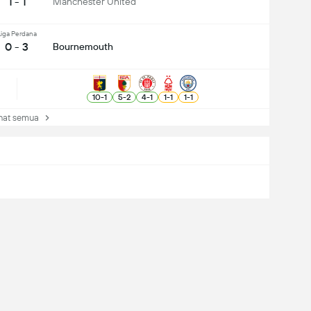
1 - 1
Manchester United
Liga Perdana
0 - 3
Bournemouth
10
-
1
5
-
2
4
-
1
1
-
1
1
-
1
at semua