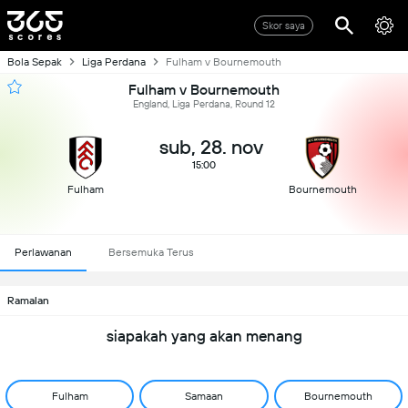
Skor saya
Bola Sepak
Liga Perdana
Fulham v Bournemouth
Fulham v Bournemouth
England, Liga Perdana, Round 12
sub, 28. nov
15:00
Fulham
Bournemouth
Perlawanan
Bersemuka Terus
Ramalan
siapakah yang akan menang
Fulham
Samaan
Bournemouth