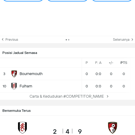
Previous
Seterusnya
Posisi Jadual Semasa
P
F: A
+/-
PTS
Bournemouth
3
0
0:0
0
0
Fulham
10
0
0:0
0
0
Carta & Kedudukan #COMPETITOR_NAME
Bersemuka Terus
2
4
9