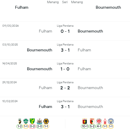
Menang
Seri
Menang
Fulham
Bournemouth
09/05/2026
Liga Perdana
0 - 1
Fulham
Bournemouth
03/10/2025
Liga Perdana
3 - 1
Bournemouth
Fulham
14/04/2025
Liga Perdana
1 - 0
Bournemouth
Fulham
29/12/2024
Liga Perdana
2 - 2
Fulham
Bournemouth
10/02/2024
Liga Perdana
3 - 1
Fulham
Bournemouth
1
-
2
1
-
1
0
-
2
2
-
0
1
-
1
10
-
1
5
-
2
4
-
1
1
-
1
1
-
1