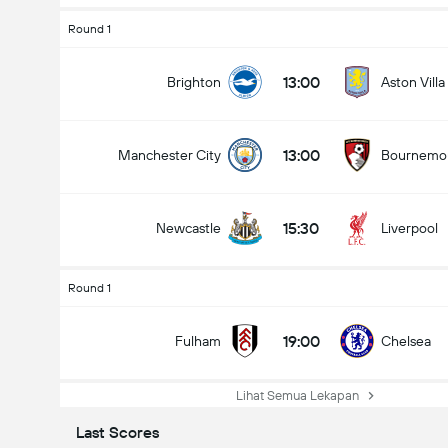
Round 1
13:00
Brighton
Aston Villa
13:00
Manchester City
Bournemo
15:30
Newcastle
Liverpool
Round 1
19:00
Fulham
Chelsea
Lihat Semua Lekapan
Last Scores