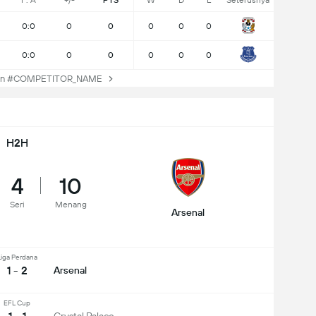
F: A
+/-
PTS
W
D
L
Seterusnya
0:0
0
0
0
0
0
0:0
0
0
0
0
0
an #COMPETITOR_NAME
H2H
4
10
Seri
Menang
Arsenal
Liga Perdana
1 - 2
Arsenal
EFL Cup