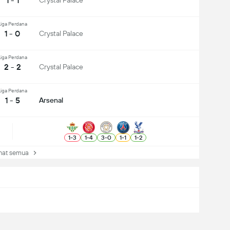
1 - 1
Crystal Palace
Liga Perdana
1 - 0
Crystal Palace
Liga Perdana
2 - 2
Crystal Palace
Liga Perdana
1 - 5
Arsenal
1
-
3
1
-
4
3
-
0
1
-
1
1
-
2
at semua