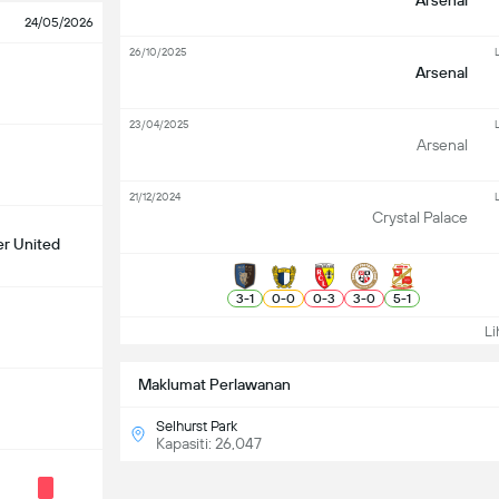
Arsenal
24/05/2026
26/10/2025
Arsenal
23/04/2025
Arsenal
21/12/2024
Crystal Palace
r United
3
-
1
0
-
0
0
-
3
3
-
0
5
-
1
Lih
Maklumat Perlawanan
Selhurst Park
Kapasiti: 26,047