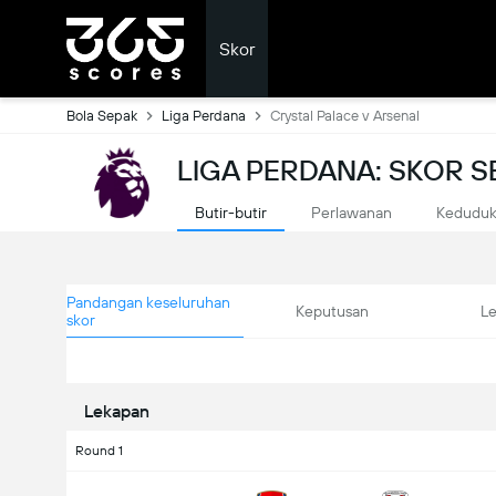
Skor
Bola Sepak
Liga Perdana
Crystal Palace v Arsenal
LIGA PERDANA: SKOR 
Butir-butir
Perlawanan
Kedudu
Pandangan keseluruhan
Keputusan
L
skor
Lekapan
Round 1