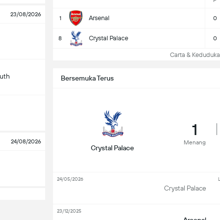
P
23/08/2026
Arsenal
1
0
Crystal Palace
8
0
Carta & Keduduk
uth
Bersemuka Terus
1
24/08/2026
Menang
Crystal Palace
24/05/2026
Crystal Palace
23/12/2025