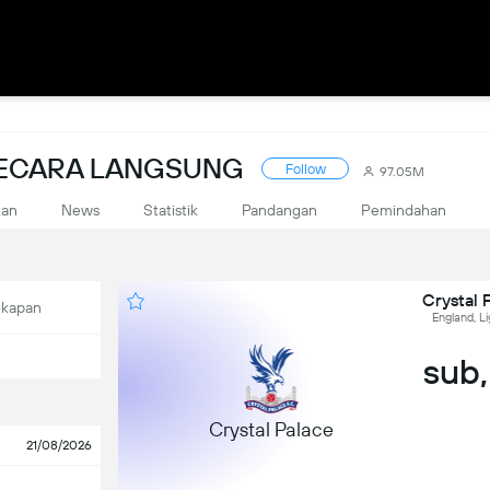
SECARA LANGSUNG
Follow
97.05M
kan
News
Statistik
Pandangan
Pemindahan
Crystal 
ekapan
England, L
sub,
Crystal Palace
21/08/2026