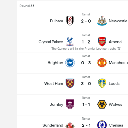
Round 38
Tamat
2
-
0
Fulham
Newcastle
Tamat
1
-
2
Crystal Palace
Arsenal
The Gunners will lift the Premier League trophy 🏆
Tamat
0
-
3
Brighton
Mancheste
Tamat
3
-
0
West Ham
Leeds
Tamat
1
-
1
Burnley
Wolves
Tamat
2
-
1
Sunderland
Chelsea