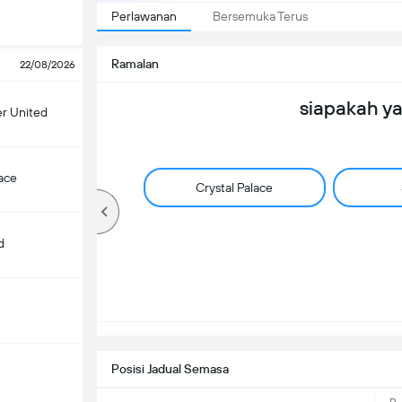
Perlawanan
Bersemuka Terus
Ramalan
22/08/2026
siapakah y
r United
lace
Crystal Palace
d
Posisi Jadual Semasa
m