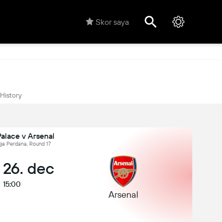
Skor saya
History
Palace v Arsenal
iga Perdana, Round 17
 26. dec
15:00
Arsenal