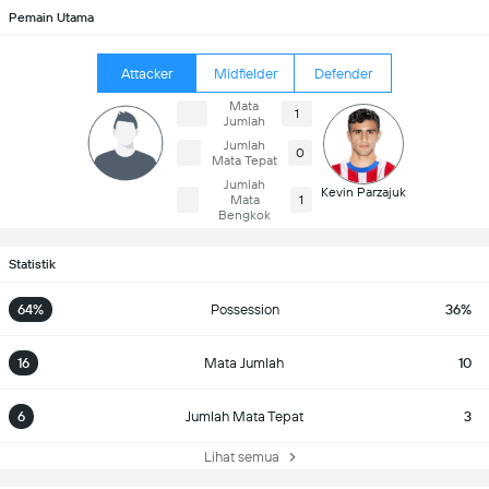
Pemain Utama
Attacker
Midfielder
Defender
Mata
1
Jumlah
Jumlah
0
Mata Tepat
Jumlah
Kevin Parzajuk
Mata
1
Bengkok
Statistik
64%
Possession
36%
16
Mata Jumlah
10
6
Jumlah Mata Tepat
3
Lihat semua