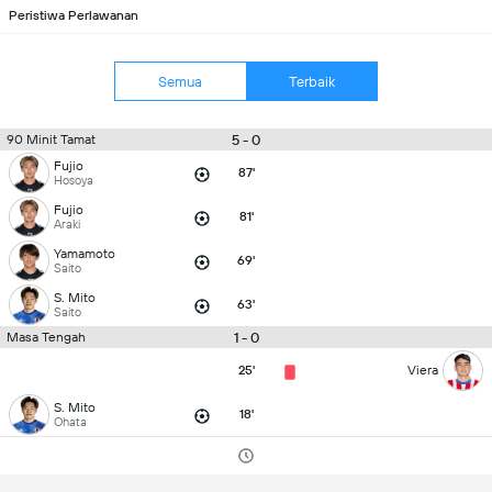
Peristiwa Perlawanan
Semua
Terbaik
5 - 0
90 Minit Tamat
Fujio
87'
Hosoya
Fujio
81'
Araki
Yamamoto
69'
Saito
S. Mito
63'
Saito
1 - 0
Masa Tengah
25'
Viera
S. Mito
18'
Ohata