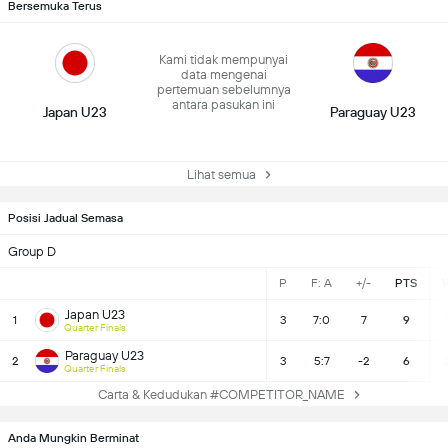
Bersemuka Terus
Kami tidak mempunyai
data mengenai
pertemuan sebelumnya
antara pasukan ini
Japan U23
Paraguay U23
Lihat semua
Posisi Jadual Semasa
Group D
P
F: A
+/-
PTS
Japan U23
1
3
7:0
7
9
Quarter Finals
Paraguay U23
2
3
5:7
-2
6
Quarter Finals
Carta & Kedudukan #COMPETITOR_NAME
Anda Mungkin Berminat