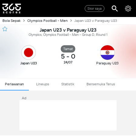
Skor saya
Bola Sepak
Olympics Football - Men
Japan U23 v Paraguay U23
Japan U23 v Paraguay U23
Olympics, Olympics Football - Men - Group D, Round 1
Tamat
5
-
0
24/07
Japan U23
Paraguay U23
Perlawanan
Lineups
Statistik
Bersemuka Terus
Ad