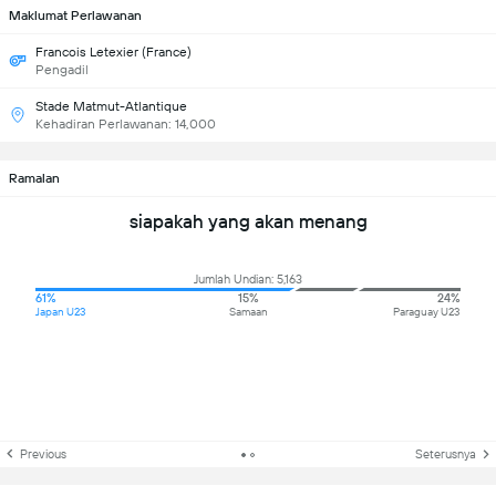
Maklumat Perlawanan
Francois Letexier (France)
Pengadil
Stade Matmut-Atlantique
Kehadiran Perlawanan: 14,000
Ramalan
siapakah yang akan menang
Jumlah Undian: 5,163
61%
15%
24%
Japan U23
Samaan
Paraguay U23
Previous
Seterusnya