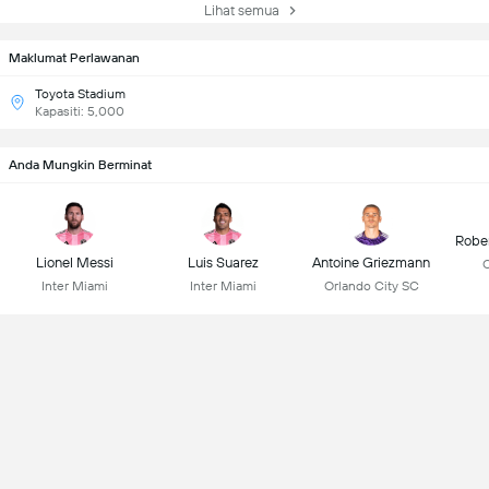
Lihat semua
Maklumat Perlawanan
Toyota Stadium
Kapasiti: 5,000
Anda Mungkin Berminat
Robe
Lionel Messi
Luis Suarez
Antoine Griezmann
C
Inter Miami
Inter Miami
Orlando City SC