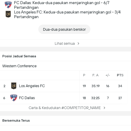
FC Dallas: Kedua-dua pasukan menjaringkan gol - 6/7
Pertandingan
Los Angeles FC: Kedua-dua pasukan menjaringkan gol - 3/4
Pertandingan
Dua-dua pasukan berskor
Lihat semua
Posisi Jadual Semasa
Western Conference
P
F: A
+/-
PTS
Los Angeles FC
2
19
35:19
16
34
FC Dallas
6
18
32:25
7
27
Carta & Kedudukan #COMPETITOR_NAME
Bersemuka Terus