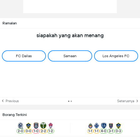
Ramalan
siapakah yang akan menang
FC Dallas
Samaan
Los Angeles FC
Previous
Seterusnya
Borang Terkini
2
-
0
0
-
0
1
-
0
2
-
2
1
-
2
1
-
1
1
-
1
4
-
0
3
-
1
0
-
3