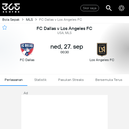
Skor saya
Bola Sepak
MLS
FC Dallas v Los Angeles FC
FC Dallas v Los Angeles FC
USA, MLS
ned, 27. sep
00:30
FC Dallas
Los Angeles FC
Perlawanan
Statistik
Pasukan Streaks
Bersemuka Terus
Ad