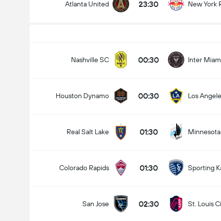
23:30
Atlanta United
New York R
00:30
Nashville SC
Inter Miam
00:30
Houston Dynamo
Los Angele
01:30
Real Salt Lake
Minnesota
01:30
Colorado Rapids
Sporting K
02:30
San Jose
St. Louis C