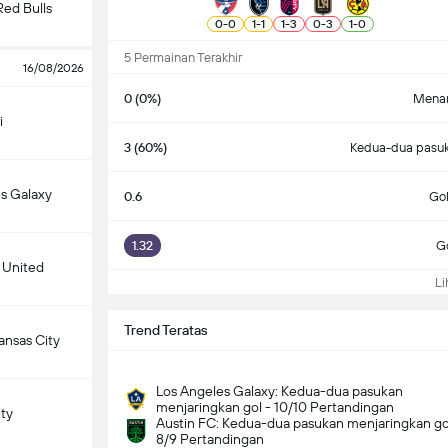
ed Bulls
0
-
0
1
-
1
1
-
3
0
-
3
1
-
0
5 Permainan Terakhir
16/08/2026
0 (0%)
Menan
i
3 (60%)
Kedua-dua pasuk
s Galaxy
0.6
Gol
1.32
Go
 United
Lih
Trend Teratas
ansas City
Los Angeles Galaxy: Kedua-dua pasukan
menjaringkan gol - 10/10 Pertandingan
ity
Austin FC: Kedua-dua pasukan menjaringkan go
8/9 Pertandingan