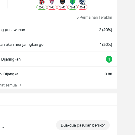
2
-
0
1
-
0
3
-
0
3
-
1
0
-
1
5 Permainan Terakhir
g perlawanan
2 (40%)
an akan menjaringkan gol
1 (20%)
 Dijaringkan
1
l Dijangka
0.88
at semua
Dua-dua pasukan berskor
l -