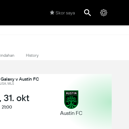
Skor saya
indahan
History
 Galaxy v Austin FC
USA, MLS
 31. okt
21:00
Austin FC