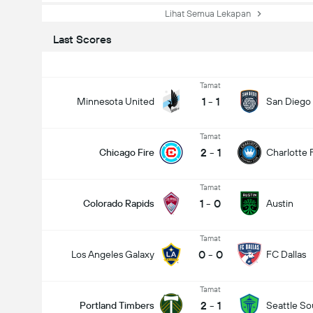
Lihat Semua Lekapan
Last Scores
Tamat
1
-
1
Minnesota United
San Diego
Tamat
2
-
1
Chicago Fire
Charlotte 
Tamat
1
-
0
Colorado Rapids
Austin
Tamat
0
-
0
Los Angeles Galaxy
FC Dallas
Tamat
2
-
1
Portland Timbers
Seattle S