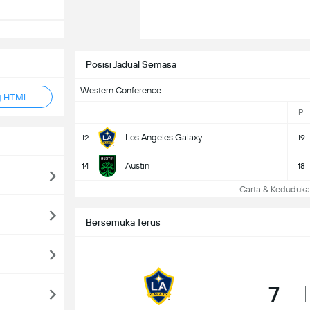
Posisi Jadual Semasa
Western Conference
g HTML
P
Los Angeles Galaxy
12
19
Austin
14
18
Carta & Keduduk
Bersemuka Terus
7