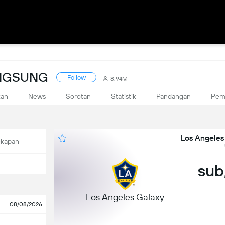
ANGSUNG
Follow
8.94M
kan
News
Sorotan
Statistik
Pandangan
Pem
Los Angeles
ekapan
sub,
Los Angeles Galaxy
08/08/2026