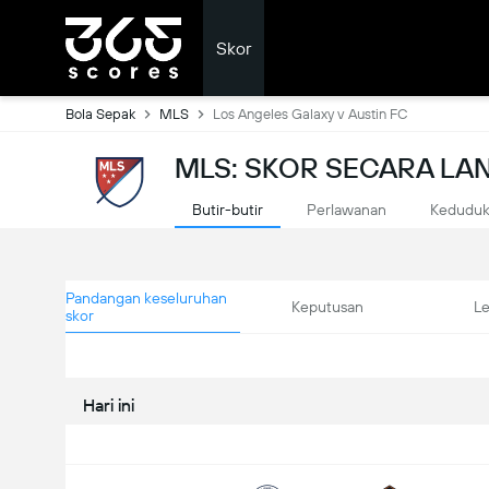
Skor
Bola Sepak
MLS
Los Angeles Galaxy v Austin FC
MLS: SKOR SECARA L
Butir-butir
Perlawanan
Kedudu
Pandangan keseluruhan
Keputusan
L
skor
Hari ini