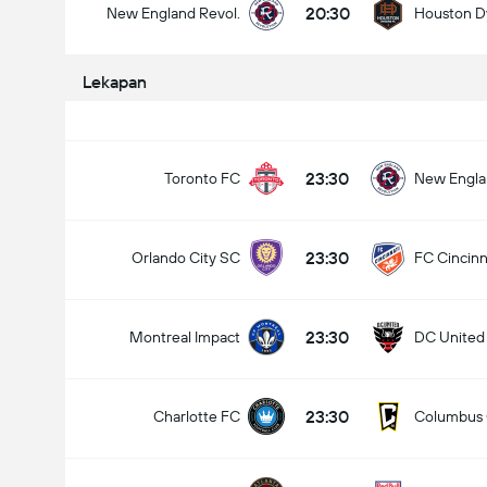
20:30
New England Revol.
Houston 
Lekapan
Jumlah gol dalam perlawanan (2.5)
23:30
Toronto FC
New Engla
Under
Over
23:30
Orlando City SC
FC Cincinn
23:30
Montreal Impact
DC United
23:30
Charlotte FC
Columbus