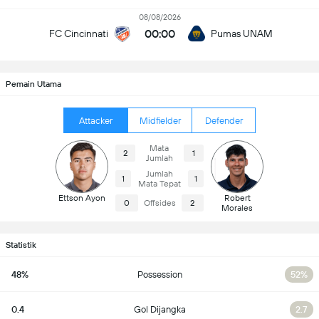
08/08/2026
00:00
FC Cincinnati
Pumas UNAM
Pemain Utama
Attacker
Midfielder
Defender
Mata
2
1
Jumlah
Jumlah
1
1
Mata Tepat
Ettson Ayon
Robert
0
Offsides
2
Morales
Statistik
48%
Possession
52%
0.4
Gol Dijangka
2.7