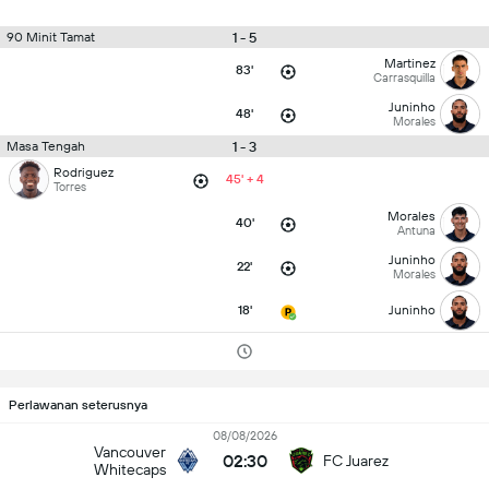
1 - 5
90 Minit Tamat
Martinez
83'
Carrasquilla
Juninho
48'
Morales
1 - 3
Masa Tengah
Rodriguez
45' + 4
Torres
Morales
40'
Antuna
Juninho
22'
Morales
18'
Juninho
Perlawanan seterusnya
08/08/2026
Vancouver
02:30
FC Juarez
Whitecaps