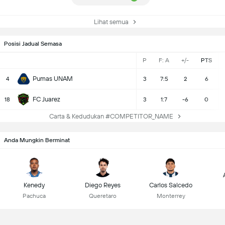
Lihat semua
Posisi Jadual Semasa
P
F: A
+/-
PTS
Pumas UNAM
4
3
7:5
2
6
FC Juarez
18
3
1:7
-6
0
Carta & Kedudukan #COMPETITOR_NAME
Anda Mungkin Berminat
Kenedy
Diego Reyes
Carlos Salcedo
Pachuca
Queretaro
Monterrey