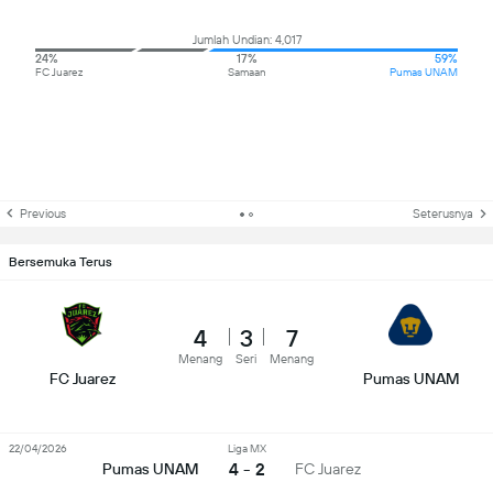
Jumlah Undian: 4,017
24%
17%
59%
FC Juarez
Samaan
Pumas UNAM
Previous
Seterusnya
Bersemuka Terus
4
3
7
Menang
Seri
Menang
FC Juarez
Pumas UNAM
22/04/2026
Liga MX
4 - 2
Pumas UNAM
FC Juarez