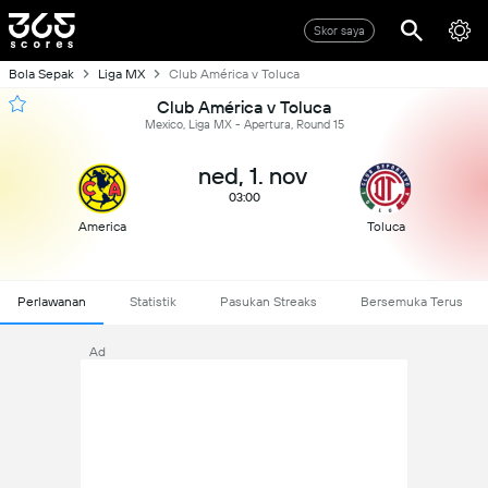
Skor saya
Bola Sepak
Liga MX
Club América v Toluca
Club América v Toluca
Mexico, Liga MX - Apertura, Round 15
ned, 1. nov
03:00
America
Toluca
Perlawanan
Statistik
Pasukan Streaks
Bersemuka Terus
Ad