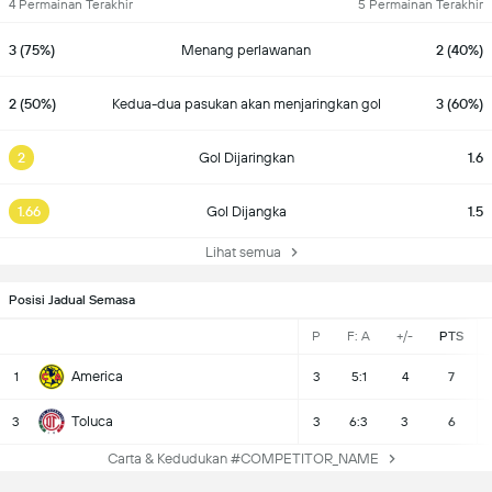
4 Permainan Terakhir
5 Permainan Terakhir
3 (75%)
Menang perlawanan
2 (40%)
2 (50%)
Kedua-dua pasukan akan menjaringkan gol
3 (60%)
2
Gol Dijaringkan
1.6
1.66
Gol Dijangka
1.5
Lihat semua
Posisi Jadual Semasa
P
F: A
+/-
PTS
America
1
3
5:1
4
7
Toluca
3
3
6:3
3
6
Carta & Kedudukan #COMPETITOR_NAME