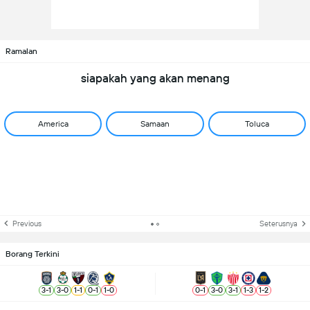
Ramalan
siapakah yang akan menang
America
Samaan
Toluca
Previous
Seterusnya
Borang Terkini
3
-
1
3
-
0
1
-
1
0
-
1
1
-
0
0
-
1
3
-
0
3
-
1
1
-
3
1
-
2