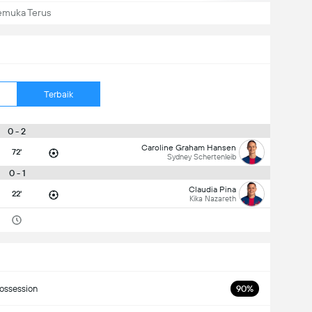
emuka Terus
Terbaik
0 - 2
Caroline Graham Hansen
72'
Sydney Schertenleib
0 - 1
Claudia Pina
22'
Kika Nazareth
ossession
90%