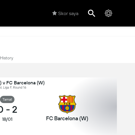
Skor saya
History
) v FC Barcelona (W)
, Liga F, Round 16
Tamat
0
-
2
FC Barcelona (W)
18/01