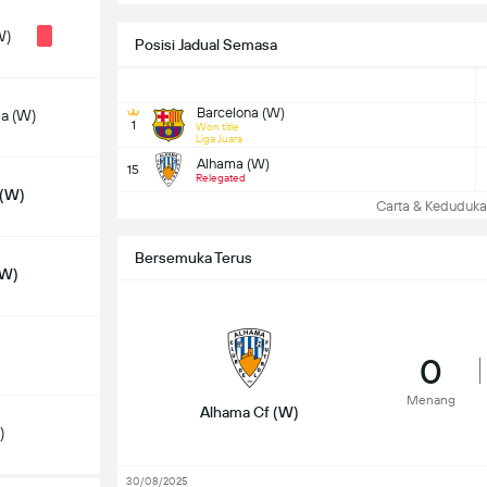
W)
Posisi Jadual Semasa
Barcelona (W)
na (W)
1
Won title
Liga Juara
Alhama (W)
15
Relegated
 (W)
Carta & Keduduk
Bersemuka Terus
(W)
0
Menang
Alhama Cf (W)
)
30/08/2025