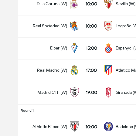
10:00
D. la Coruna (W)
Sevilla (W)
10:00
Real Sociedad (W)
Logroño (
15:00
Eibar (W)
Espanyol (
17:00
Real Madrid (W)
Atletico M
19:00
Madrid CFF (W)
Granada (
Round 1
10:00
Athletic Bilbao (W)
Badalona 