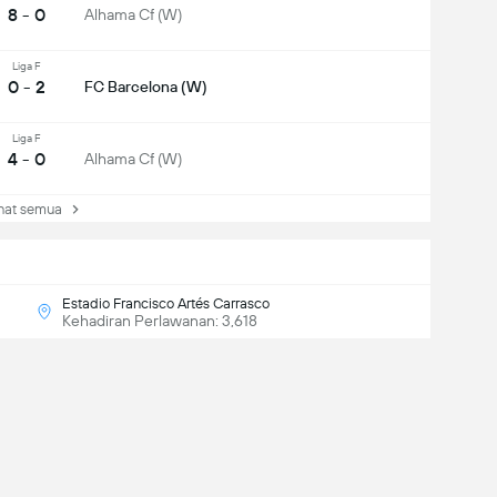
8 - 0
Alhama Cf (W)
Liga F
0 - 2
FC Barcelona (W)
Liga F
4 - 0
Alhama Cf (W)
at semua
Estadio Francisco Artés Carrasco
Kehadiran Perlawanan: 3,618