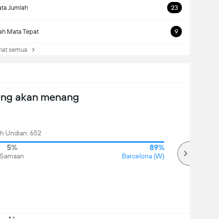
ta Jumlah
23
ah Mata Tepat
9
at semua
ang akan menang
h Undian: 652
5%
89%
Samaan
Barcelona (W)