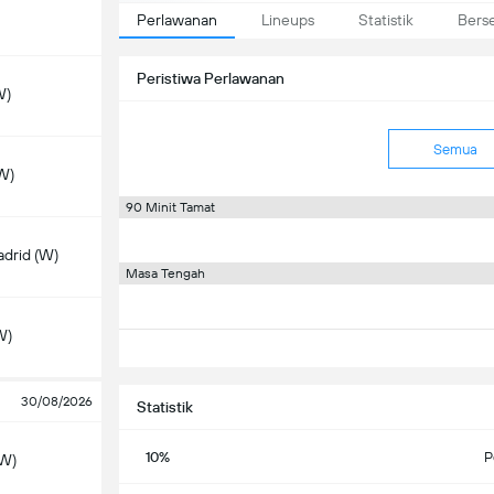
Perlawanan
Lineups
Statistik
Bers
Peristiwa Perlawanan
W)
Semua
W)
90 Minit Tamat
adrid (W)
Masa Tengah
W)
30/08/2026
Statistik
10%
P
(W)