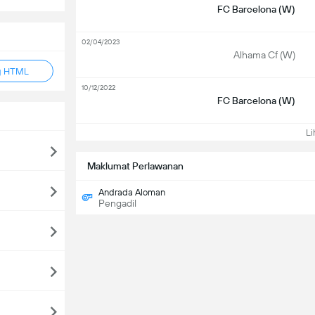
FC Barcelona (W)
02/04/2023
Alhama Cf (W)
g HTML
10/12/2022
FC Barcelona (W)
Lih
Maklumat Perlawanan
Andrada Aloman
Pengadil