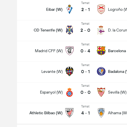
Tamat
2
-
1
Eibar (W)
Logroño (
Tamat
2
-
0
CD Tenerife (W)
D. la Coru
Tamat
0
-
4
Madrid CFF (W)
Barcelona
Tamat
0
-
1
Levante (W)
Badalona 
Tamat
0
-
0
Espanyol (W)
Sevilla (W)
Tamat
4
-
1
Athletic Bilbao (W)
Alhama (W