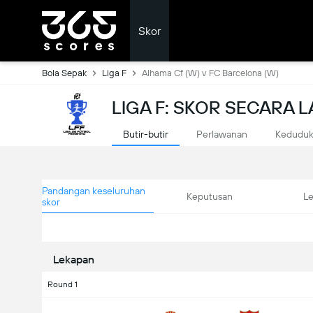
Skor
Bola Sepak
Liga F
Alhama Cf (W) v FC Barcelona (W)
LIGA F: SKOR SECARA
Butir-butir
Perlawanan
Kedudu
Pandangan keseluruhan
Keputusan
L
skor
Lekapan
Round 1