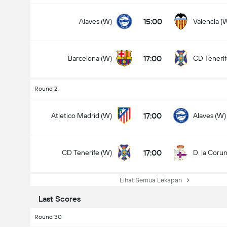
15:00
Alaves (W)
Valencia (
17:00
Barcelona (W)
CD Tenerif
Round 2
Jumlah gol dalam perlawanan (2.5)
17:00
Atletico Madrid (W)
Alaves (W)
17:00
CD Tenerife (W)
D. la Coru
Lihat Semua Lekapan
Last Scores
Round 30