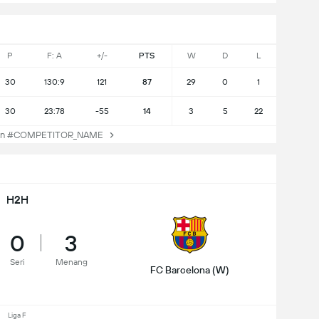
P
F: A
+/-
PTS
W
D
L
30
130:9
121
87
29
0
1
30
23:78
-55
14
3
5
22
an #COMPETITOR_NAME
H2H
0
3
Seri
Menang
FC Barcelona (W)
Liga F