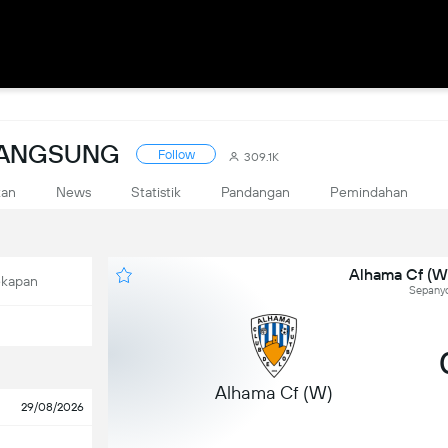
 LANGSUNG
Follow
309.1K
kan
News
Statistik
Pandangan
Pemindahan
Alhama Cf (W
ekapan
Sepanyol
Alhama Cf (W)
29/08/2026