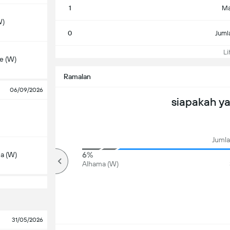
1
Ma
W)
0
Juml
Lih
e (W)
Ramalan
06/09/2026
siapakah y
Jumla
94%
6%
na (W)
Over
Alhama (W)
31/05/2026