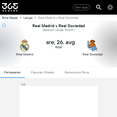
Skor saya
Bola Sepak
LaLiga
Real Madrid v Real Sociedad
Real Madrid v Real Sociedad
Sepanyol, LaLiga, Round 1
sre, 26. avg
19:00
Real Madrid
Real Sociedad
Perlawanan
Pasukan Streaks
Bersemuka Terus
Ad