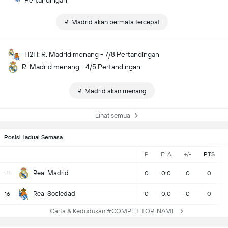
Pertandingan
R. Madrid akan bermata tercepat
H2H: R. Madrid menang - 7/8 Pertandingan
R. Madrid menang - 4/5 Pertandingan
R. Madrid akan menang
Lihat semua
Posisi Jadual Semasa
P
F: A
+/-
PTS
Real Madrid
11
0
0:0
0
0
Real Sociedad
16
0
0:0
0
0
Carta & Kedudukan #COMPETITOR_NAME