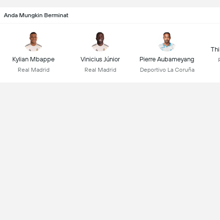
Anda Mungkin Berminat
Thi
Kylian Mbappe
Vinicius Júnior
Pierre Aubameyang
Real Madrid
Real Madrid
Deportivo La Coruña