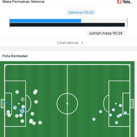
Masa Permainan Sebenar
Sebenar 55:53
Jumlah masa 90:24
Lihat semua
Peta Rembatan