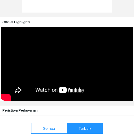
Official Highlights
Peristiwa Perlawanan
Semua
Terbaik