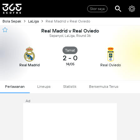
Skor saya
Bola Sepak
LaLiga
Real Madrid v Real Oviedo
Real Madrid v Real Oviedo
Sepanyol, LaLiga, Round 36
Tamat
2
-
0
14/05
Real Madrid
Real Oviedo
Perlawanan
Lineups
Statistik
Bersemuka Terus
Ad