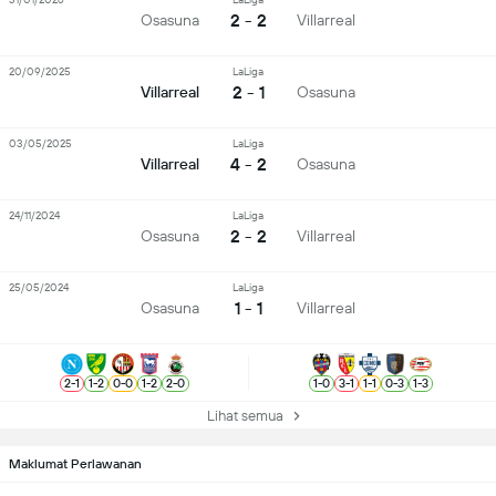
2 - 2
Osasuna
Villarreal
20/09/2025
LaLiga
2 - 1
Villarreal
Osasuna
03/05/2025
LaLiga
4 - 2
Villarreal
Osasuna
24/11/2024
LaLiga
2 - 2
Osasuna
Villarreal
25/05/2024
LaLiga
1 - 1
Osasuna
Villarreal
2
-
1
1
-
2
0
-
0
1
-
2
2
-
0
1
-
0
3
-
1
1
-
1
0
-
3
1
-
3
Lihat semua
Maklumat Perlawanan