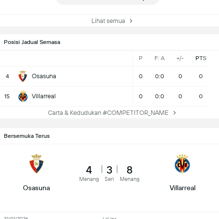
Lihat semua
Posisi Jadual Semasa
P
F: A
+/-
PTS
Osasuna
4
0
0:0
0
0
Villarreal
15
0
0:0
0
0
Carta & Kedudukan #COMPETITOR_NAME
Bersemuka Terus
4
3
8
Menang
Seri
Menang
Osasuna
Villarreal
31/01/2026
LaLiga