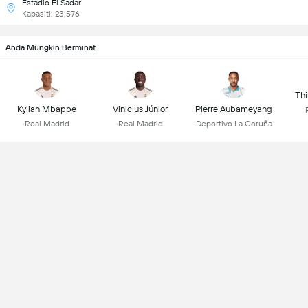
Estadio El Sadar
Kapasiti: 23,576
Anda Mungkin Berminat
Thi
Kylian Mbappe
Vinicius Júnior
Pierre Aubameyang
Real Madrid
Real Madrid
Deportivo La Coruña