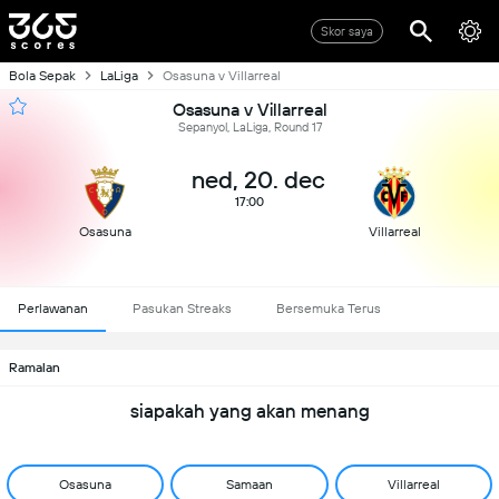
Skor saya
Bola Sepak
LaLiga
Osasuna v Villarreal
Osasuna v Villarreal
Sepanyol, LaLiga, Round 17
ned, 20. dec
17:00
Osasuna
Villarreal
Perlawanan
Pasukan Streaks
Bersemuka Terus
Ramalan
siapakah yang akan menang
Osasuna
Samaan
Villarreal