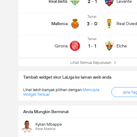
2
-
1
Real Betis
Levante
Tamat
3
-
0
Mallorca
Real Ovie
Tamat
1
-
1
Girona
Elche
Lihat Semua Keputusan
Tambah widget skor LaLiga ke laman web anda
Lihat lebih banyak pilihan dengan
Mencipta
Jana Ta
Widget Tersuai
Anda Mungkin Berminat
Kylian Mbappe
Real Madrid