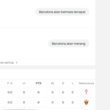
Barcelona akan bermata tercepat
Barcelona akan menang
at semua
F: A
+/-
PTS
W
D
L
Seterusnya
0:0
0
0
0
0
0
0:0
0
0
0
0
0