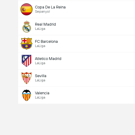
Copa De La Reina
Sepanyol
Real Madrid
LaLiga
FC Barcelona
LaLiga
Atletico Madrid
LaLiga
Sevilla
LaLiga
Valencia
LaLiga