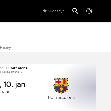
Skor saya
History
 v FC Barcelona
, LaLiga, Round 19
 10. jan
17:00
FC Barcelona