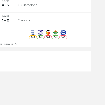
LaLiga
4 - 2
FC Barcelona
LaLiga
1 - 0
Osasuna
2
-
2
4
-
1
3
-
1
3
-
1
1
-
0
at semua