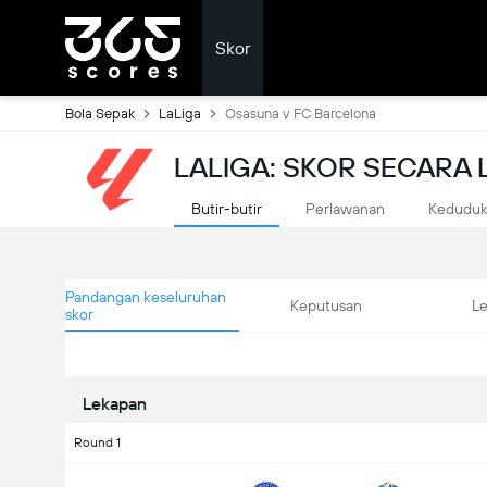
Skor
Bola Sepak
LaLiga
Osasuna v FC Barcelona
LALIGA: SKOR SECARA
Butir-butir
Perlawanan
Kedudu
Pandangan keseluruhan
Keputusan
L
skor
Lekapan
Round 1