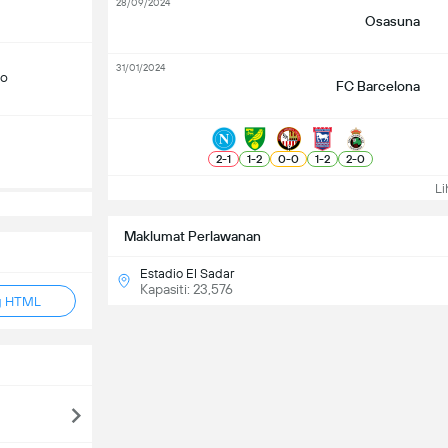
28/09/2024
Osasuna
31/01/2024
do
FC Barcelona
2
-
1
1
-
2
0
-
0
1
-
2
2
-
0
Lih
Maklumat Perlawanan
Estadio El Sadar
Kapasiti: 23,576
g HTML