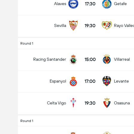
17:30
Alaves
Getafe
19:30
Sevilla
Rayo Valle
Jumlah gol dalam perlawanan (2.5)
Round 1
15:00
Racing Santander
Villarreal
Under
Over
17:00
Espanyol
Levante
19:30
Celta Vigo
Osasuna
Round 1