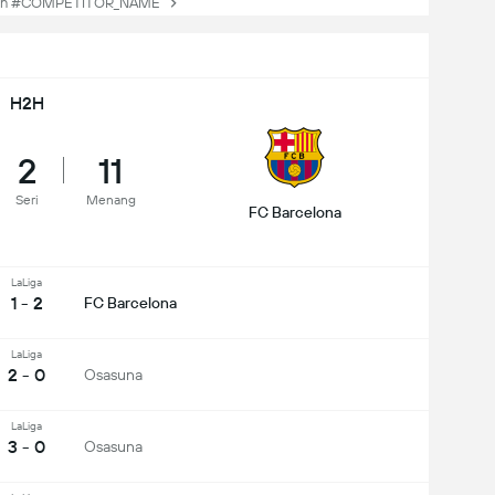
an #COMPETITOR_NAME
H2H
2
11
Seri
Menang
FC Barcelona
LaLiga
1 - 2
FC Barcelona
LaLiga
2 - 0
Osasuna
LaLiga
3 - 0
Osasuna