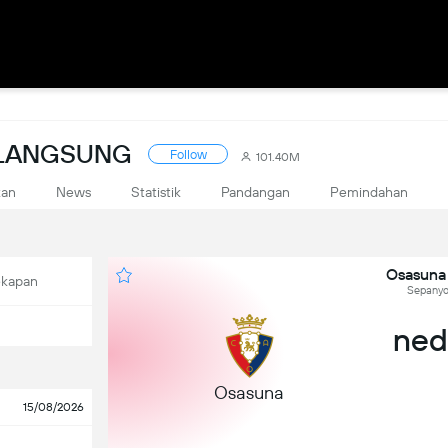
 LANGSUNG
Follow
101.40M
kan
News
Statistik
Pandangan
Pemindahan
Osasuna
ekapan
Sepanyol
ned,
Osasuna
15/08/2026