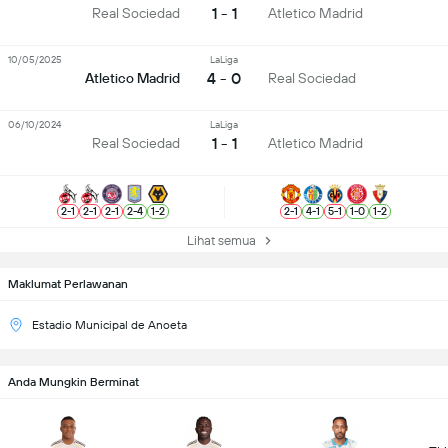
1 - 1
Real Sociedad
Atletico Madrid
10/05/2025
LaLiga
4 - 0
Atletico Madrid
Real Sociedad
06/10/2024
LaLiga
1 - 1
Real Sociedad
Atletico Madrid
2
-
1
2
-
1
2
-
1
2
-
4
1
-
2
2
-
1
4
-
1
5
-
1
1
-
0
1
-
2
Lihat semua
Maklumat Perlawanan
Estadio Municipal de Anoeta
Anda Mungkin Berminat