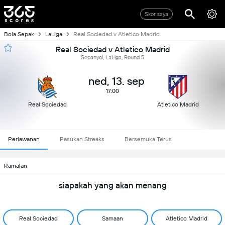
Skor saya
Bola Sepak
LaLiga
Real Sociedad v Atletico Madrid
Real Sociedad v Atletico Madrid
Sepanyol, LaLiga, Round 5
ned, 13. sep
17:00
Real Sociedad
Atletico Madrid
Perlawanan
Pasukan Streaks
Bersemuka Terus
Ramalan
siapakah yang akan menang
Real Sociedad
Samaan
Atletico Madrid