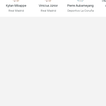
Thi
Kylian Mbappe
Vinicius Júnior
Pierre Aubameyang
Real Madrid
Real Madrid
Deportivo La Coruña