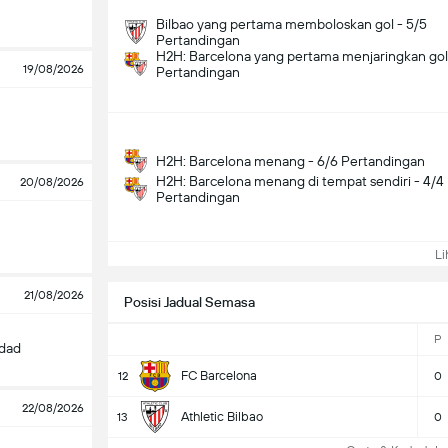
Bilbao yang pertama memboloskan gol - 5/5
Pertandingan
H2H: Barcelona yang pertama menjaringkan gol
19/08/2026
Pertandingan
H2H: Barcelona menang - 6/6 Pertandingan
H2H: Barcelona menang di tempat sendiri - 4/4
20/08/2026
Pertandingan
Lih
21/08/2026
Posisi Jadual Semasa
P
edad
FC Barcelona
12
0
22/08/2026
Athletic Bilbao
13
0