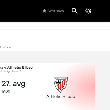
Skor saya
History
a v Athletic Bilbao
l, LaLiga, Round 1
 27. avg
19:00
Athletic Bilbao