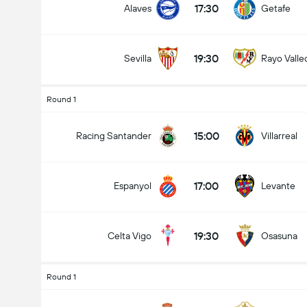
17:30
Alaves
Getafe
19:30
Sevilla
Rayo Valle
Jumlah gol dalam perlawanan (2.5)
Round 1
15:00
Racing Santander
Villarreal
Under
Over
17:00
Espanyol
Levante
19:30
Celta Vigo
Osasuna
Round 1