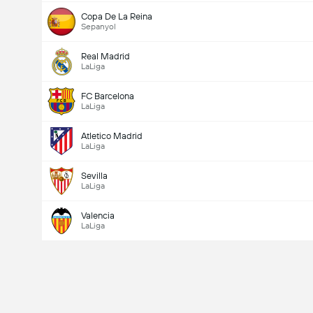
Copa De La Reina
Sepanyol
Real Madrid
LaLiga
FC Barcelona
LaLiga
Atletico Madrid
LaLiga
Sevilla
LaLiga
Valencia
LaLiga