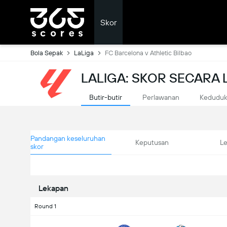
Skor
Bola Sepak
LaLiga
FC Barcelona v Athletic Bilbao
LALIGA: SKOR SECARA
Butir-butir
Perlawanan
Kedudu
Pandangan keseluruhan
Keputusan
L
skor
Lekapan
Round 1