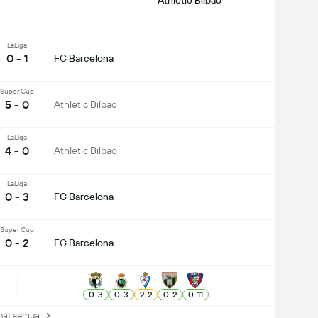
Athletic Bilbao
LaLiga
0 - 1
FC Barcelona
Super Cup
5 - 0
Athletic Bilbao
LaLiga
4 - 0
Athletic Bilbao
LaLiga
0 - 3
FC Barcelona
Super Cup
0 - 2
FC Barcelona
0
-
3
0
-
3
2
-
2
0
-
2
0
-
11
at semua