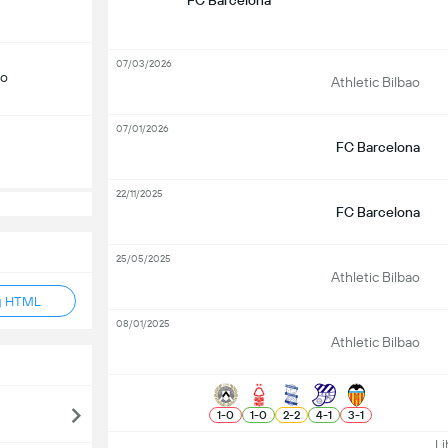
FC Barcelona
07/03/2026
do
Athletic Bilbao
07/01/2026
FC Barcelona
22/11/2025
FC Barcelona
25/05/2025
Athletic Bilbao
g HTML
08/01/2025
Athletic Bilbao
1
-
0
1
-
0
2
-
2
4
-
1
3
-
1
Lih