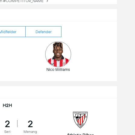
an #COMPETITOR_NAME
Midfielder
Defender
Nico Williams
H2H
2
2
Seri
Menang