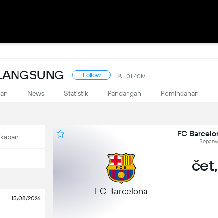
 LANGSUNG
Follow
101.40M
kan
News
Statistik
Pandangan
Pemindahan
FC Barcelon
ekapan
Sepanyo
čet,
FC Barcelona
15/08/2026