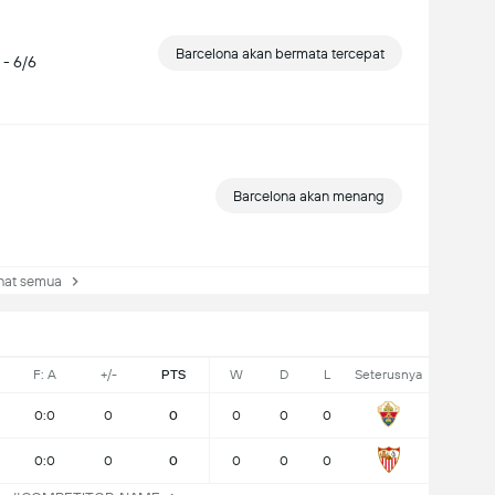
Barcelona akan bermata tercepat
 - 6/6
Barcelona akan menang
at semua
F: A
+/-
PTS
W
D
L
Seterusnya
0:0
0
0
0
0
0
0:0
0
0
0
0
0