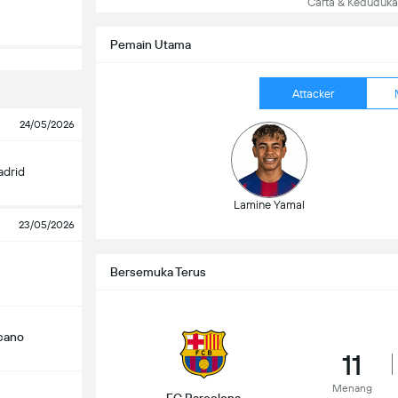
Carta & Keduduk
Pemain Utama
Attacker
24/05/2026
adrid
Lamine Yamal
23/05/2026
Bersemuka Terus
ecano
11
Menang