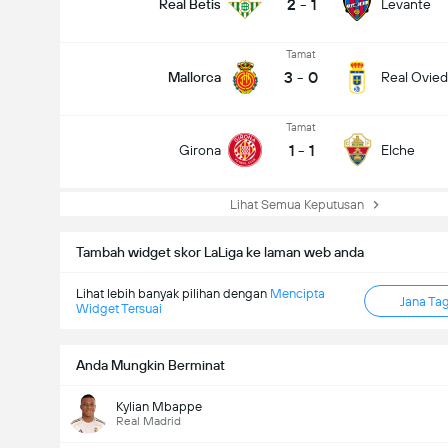
2
-
1
Real Betis
Levante
Tamat
3
-
0
Mallorca
Real Ovie
Tamat
1
-
1
Girona
Elche
Lihat Semua Keputusan
Tambah widget skor LaLiga ke laman web anda
Lihat lebih banyak pilihan dengan
Mencipta
Jana Ta
Widget Tersuai
Anda Mungkin Berminat
Kylian Mbappe
Real Madrid