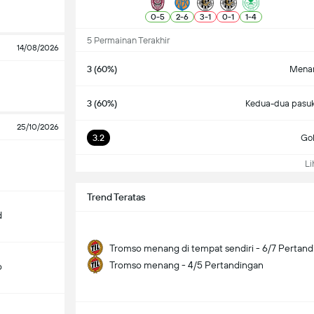
0
-
5
2
-
6
3
-
1
0
-
1
1
-
4
5 Permainan Terakhir
14/08/2026
3 (60%)
Menan
3 (60%)
Kedua-dua pasuk
25/10/2026
3.2
Gol
Lih
Trend Teratas
d
Tromso menang di tempat sendiri - 6/7 Pertan
Tromso menang - 4/5 Pertandingan
o