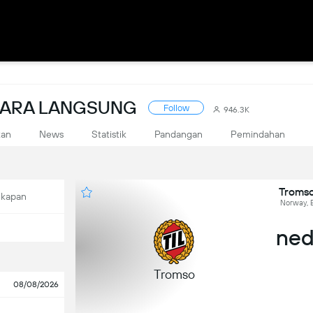
ECARA LANGSUNG
Follow
946.3K
kan
News
Statistik
Pandangan
Pemindahan
Tromso
ekapan
Norway, E
ned
Tromso
08/08/2026