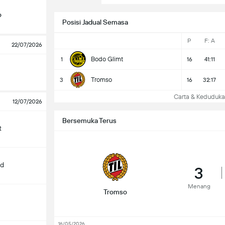
o
Posisi Jadual Semasa
P
F: A
22/07/2026
Bodo Glimt
1
16
41:11
Tromso
3
16
32:17
Carta & Keduduk
12/07/2026
Bersemuka Terus
t
nd
3
Menang
Tromso
16/05/2026