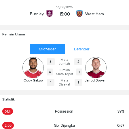
16/08/2026
15:00
Burnley
West Ham
Pemain Utama
Midfielder
Defender
Mata
6
2
Jumlah
Jumlah
4
1
Mata Tepat
Cody Gakpo
Mata
Jarrod Bowen
1
1
Disekat
Statistik
61%
Possession
39%
2.55
Gol Dijangka
0.57