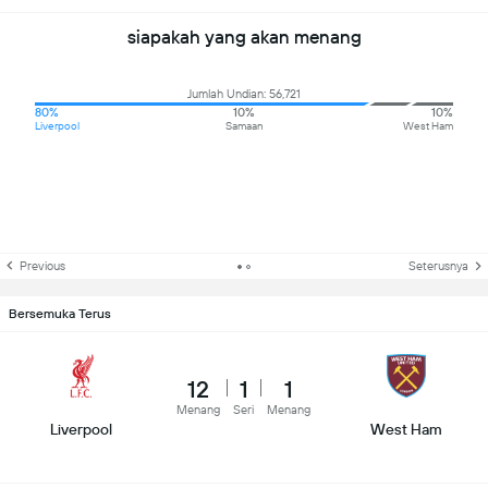
siapakah yang akan menang
Jumlah Undian: 56,721
80%
10%
10%
Liverpool
Samaan
West Ham
Previous
Seterusnya
Bersemuka Terus
12
1
1
Menang
Seri
Menang
Liverpool
West Ham