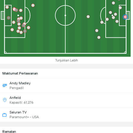
Tunjukkan Lebih
Maklumat Perlawanan
Andy Madley
Pengadil
Anfield
Kapasiti: 61,276
Saluran TV
Paramount+ - USA
Ramalan