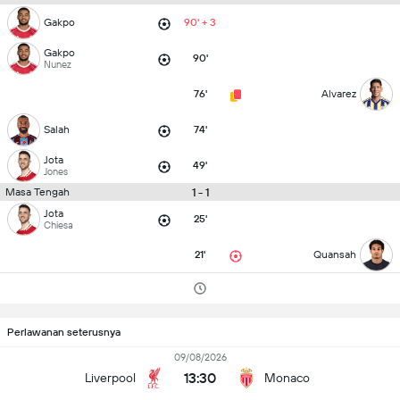
Gakpo
90' + 3
Gakpo
90'
Nunez
76'
Alvarez
Salah
74'
Jota
49'
Jones
1 - 1
Masa Tengah
Jota
25'
Chiesa
21'
Quansah
Perlawanan seterusnya
09/08/2026
13:30
Liverpool
Monaco