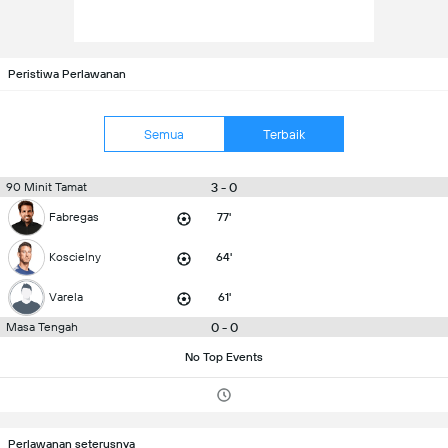
Peristiwa Perlawanan
Semua
Terbaik
3 - 0
90 Minit Tamat
Fabregas
77'
Koscielny
64'
Varela
61'
0 - 0
Masa Tengah
No Top Events
Perlawanan seterusnya