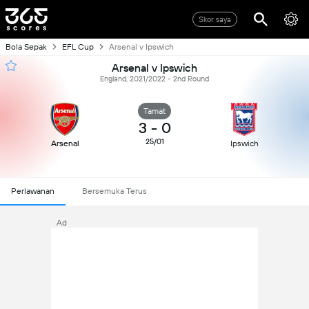
Skor saya
Bola Sepak
EFL Cup
Arsenal v Ipswich
Arsenal v Ipswich
England, 2021/2022 - 2nd Round
Tamat
3
-
0
25/01
Arsenal
Ipswich
Perlawanan
Bersemuka Terus
Ad