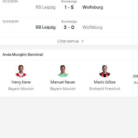
30/11/2024
Bundesliga
1 - 5
RB Leipzig
Wolfsburg
13/04/2024
Bundesliga
3 - 0
RB Leipzig
Wolfsburg
Lihat semua
Anda Mungkin Berminat
Jo
Harry Kane
Manuel Neuer
Mario Götze
Ba
Bayern Munich
Bayern Munich
Eintracht Frankfurt