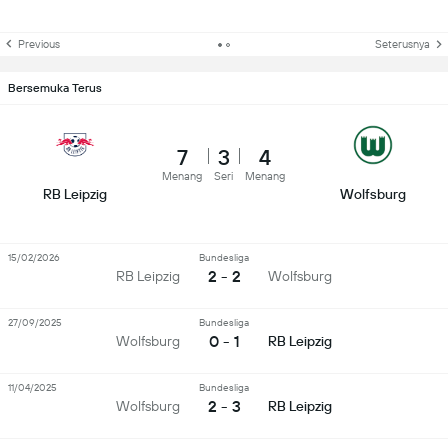
Previous
Seterusnya
Bersemuka Terus
7
3
4
Menang
Seri
Menang
RB Leipzig
Wolfsburg
15/02/2026
Bundesliga
2 - 2
RB Leipzig
Wolfsburg
27/09/2025
Bundesliga
0 - 1
Wolfsburg
RB Leipzig
11/04/2025
Bundesliga
2 - 3
Wolfsburg
RB Leipzig