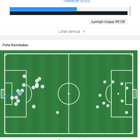
Sebenar 51:03
Jumlah masa 99:09
Lihat semua
Peta Rembatan