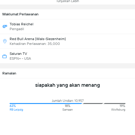
Tunjukkan Lebih
Maklumat Perlawanan
Tobias Reichel
Pengadil
Red Bull Arena (Wals-Siezenheim)
Kehadiran Perlawanan: 35,000
Saluran TV
ESPN+ - USA
Ramalan
siapakah yang akan menang
Jumlah Undian: 10,957
63%
18%
19%
RB Leipzig
Samaan
Wolfsburg