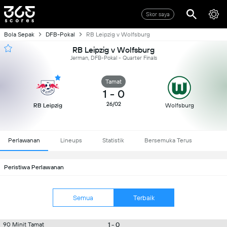
Skor saya
Bola Sepak
DFB-Pokal
RB Leipzig v Wolfsburg
RB Leipzig v Wolfsburg
Jerman, DFB-Pokal - Quarter Finals
Tamat
1
-
0
26/02
RB Leipzig
Wolfsburg
Perlawanan
Lineups
Statistik
Bersemuka Terus
Peristiwa Perlawanan
Semua
Terbaik
1 - 0
90 Minit Tamat