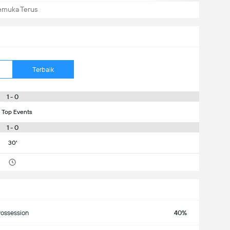
emuka Terus
Terbaik
1 - 0
 Top Events
1 - 0
30'
ossession
40%