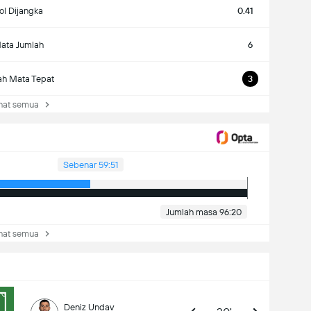
ol Dijangka
0.41
ata Jumlah
6
ah Mata Tepat
3
at semua
Sebenar 59:51
Jumlah masa 96:20
at semua
Deniz Undav