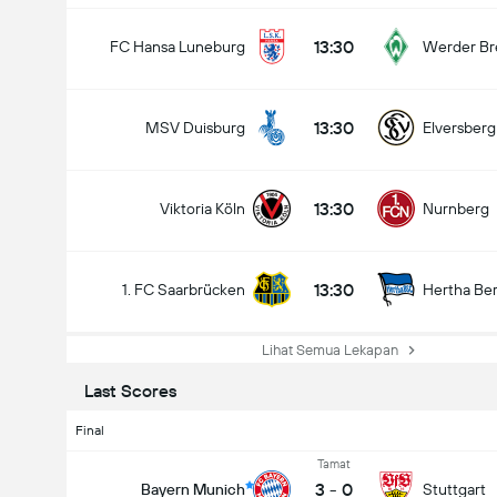
13:30
FC Hansa Luneburg
Werder B
13:30
MSV Duisburg
Elversberg
13:30
Viktoria Köln
Nurnberg
13:30
1. FC Saarbrücken
Hertha Ber
Lihat Semua Lekapan
Last Scores
Final
Tamat
3
-
0
Bayern Munich
Stuttgart