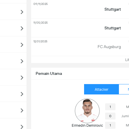
09/11/2025
Stuttgart
11/05/2025
Stuttgart
12/01/2025
FC Augsburg
Lih
Pemain Utama
Attacker
1
M
0
Juml
Ermedin Demirovic
1
M