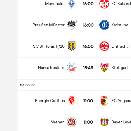
16:00
Mannheim
FC Kaisers
16:00
Preußen Münster
Karlsruhe
16:00
SC St. Tonis 11/20
Eintracht 
18:45
Hansa Rostock
Stuttgart
1st Round
11:00
Energie Cottbus
FC Augsbu
11:00
Wehen
Bayer Lev