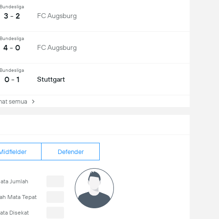
Bundesliga
3 - 2
FC Augsburg
Bundesliga
4 - 0
FC Augsburg
Bundesliga
0 - 1
Stuttgart
at semua
Midfielder
Defender
ata Jumlah
ah Mata Tepat
ata Disekat