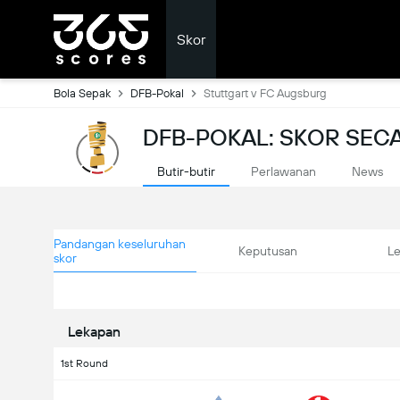
Skor
Bola Sepak
DFB-Pokal
Stuttgart v FC Augsburg
DFB-POKAL: SKOR SE
Butir-butir
Perlawanan
News
Pandangan keseluruhan
Keputusan
L
skor
Lekapan
1st Round