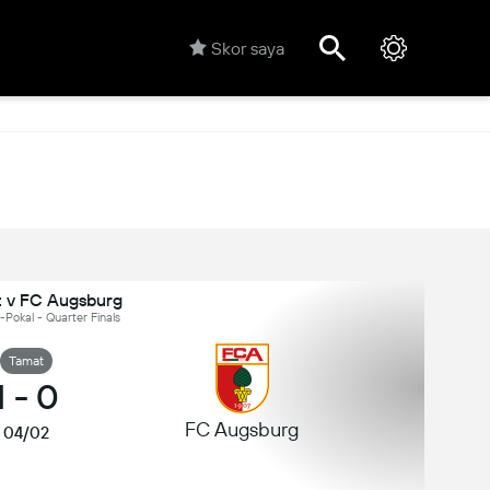
Skor saya
t v FC Augsburg
Pokal - Quarter Finals
Tamat
1
-
0
FC Augsburg
04/02