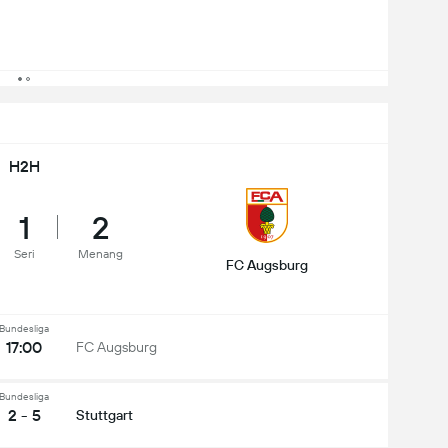
H2H
1
2
Seri
Menang
FC Augsburg
Bundesliga
17:00
FC Augsburg
Bundesliga
2 - 5
Stuttgart