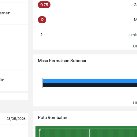
0.75
G
remen
12
M
2
Juml
Lih
Masa Permainan Sebenar
lin
Lih
Peta Rembatan
23/05/2026