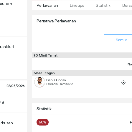
lautern
Perlawanan
Lineups
Statistik
Bers
Peristiwa Perlawanan
Semua
Frankfurt
90 Minit Tamat
No
Masa Tengah
Deniz Undav
Ermedin Demirovic
22/08/2026
rg
Statistik
60%
P
erkusen