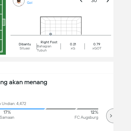
30'
Gol
Right Foot
Dibantu
0.21
0.79
Bahagian
Situasi
xG
xGOT
Tubuh
ang akan menang
 Undian: 4,472
17%
12%
Samaan
FC Augsburg