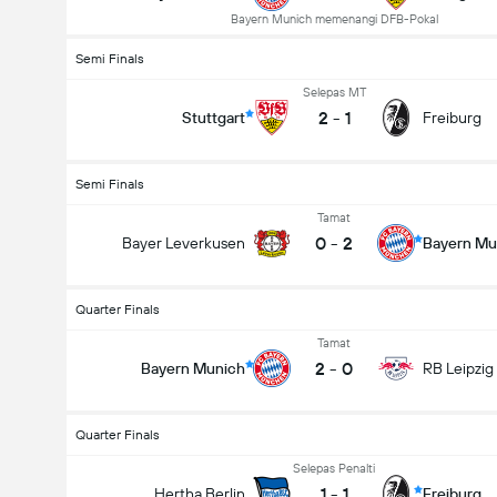
Bayern Munich memenangi DFB-Pokal
Semi Finals
Selepas MT
2
-
1
Stuttgart
Freiburg
Semi Finals
Tamat
0
-
2
Bayer Leverkusen
Bayern Mu
Jumlah gol dalam perlawanan (2.5)
Quarter Finals
Tamat
2
-
0
Bayern Munich
RB Leipzig
Quarter Finals
Selepas Penalti
1
-
1
Hertha Berlin
Freiburg