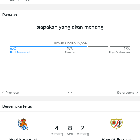
Ramalan
siapakah yang akan menang
Jumlah Undian: 12,564
65%
18%
17%
Real Sociedad
Samaan
Rayo Vallecano
Previous
Seterusnya
Bersemuka Terus
4
8
2
Menang
Seri
Menang
Real Sociedad
Rayo Vallecano