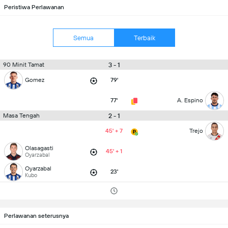
Peristiwa Perlawanan
Semua
Terbaik
3 - 1
90 Minit Tamat
Gomez
79'
77'
A. Espino
2 - 1
Masa Tengah
45' + 7
Trejo
Olasagasti
45' + 1
Oyarzabal
Oyarzabal
23'
Kubo
Perlawanan seterusnya