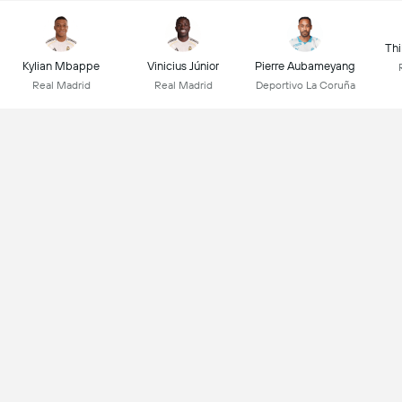
Thi
Kylian Mbappe
Vinicius Júnior
Pierre Aubameyang
Real Madrid
Real Madrid
Deportivo La Coruña