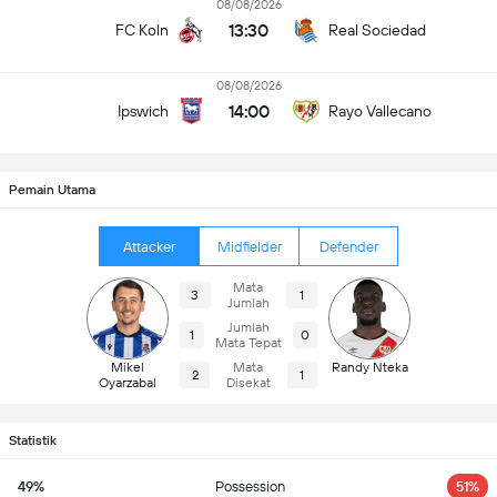
08/08/2026
13:30
FC Koln
Real Sociedad
08/08/2026
14:00
Ipswich
Rayo Vallecano
Pemain Utama
Attacker
Midfielder
Defender
Mata
3
1
Jumlah
Jumlah
1
0
Mata Tepat
Mikel
Mata
Randy Nteka
2
1
Oyarzabal
Disekat
Statistik
49%
Possession
51%