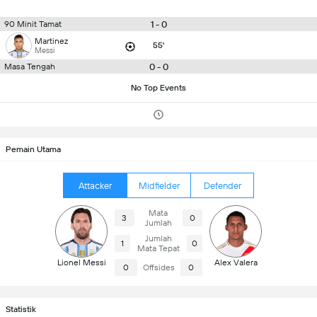
1 - 0
90 Minit Tamat
Martinez
55'
Messi
0 - 0
Masa Tengah
No Top Events
Pemain Utama
Attacker
Midfielder
Defender
Mata
3
0
Jumlah
Jumlah
1
0
Mata Tepat
Lionel Messi
Alex Valera
0
Offsides
0
Statistik