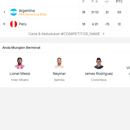
P
F: A
+/-
PTS
Argentina
1
18
31:10
21
38
FIFA World Cup 2026
Peru
9
18
6:21
-15
12
Carta & Kedudukan #COMPETITOR_NAME
Anda Mungkin Berminat
Vi
Lionel Messi
Neymar
James Rodriguez
Inter Miami
Santos
Colombia