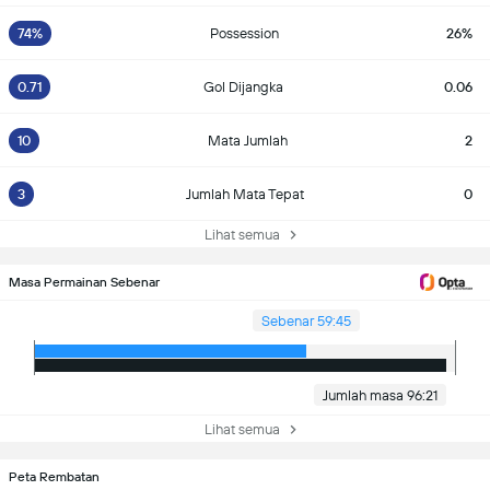
74%
Possession
26%
0.71
Gol Dijangka
0.06
10
Mata Jumlah
2
3
Jumlah Mata Tepat
0
Lihat semua
Masa Permainan Sebenar
Sebenar 59:45
Jumlah masa 96:21
Lihat semua
Peta Rembatan