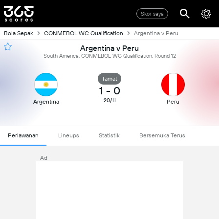
Skor saya
Bola Sepak
CONMEBOL WC Qualification
Argentina v Peru
Argentina v Peru
South America, CONMEBOL WC Qualification, Round 12
Tamat
1
-
0
20/11
Argentina
Peru
Perlawanan
Lineups
Statistik
Bersemuka Terus
Ad