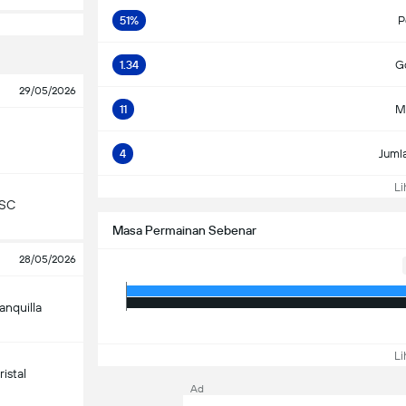
51%
P
1.34
Go
29/05/2026
11
M
4
Juml
Lih
 SC
Masa Permainan Sebenar
28/05/2026
anquilla
Lih
istal
Ad