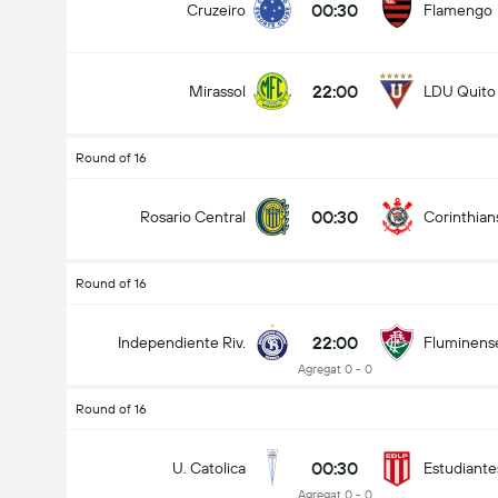
00:30
Cruzeiro
Flamengo
22:00
Mirassol
LDU Quito
Round of 16
00:30
Rosario Central
Corinthian
Round of 16
22:00
Independiente Riv.
Fluminens
Agregat 0 - 0
Round of 16
00:30
U. Catolica
Estudiante
Agregat 0 - 0