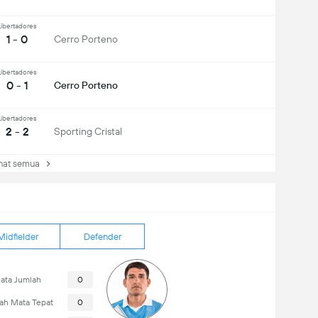
Libertadores
1 - 0
Cerro Porteno
Libertadores
0 - 1
Cerro Porteno
Libertadores
2 - 2
Sporting Cristal
at semua
Midfielder
Defender
ata Jumlah
0
ah Mata Tepat
0