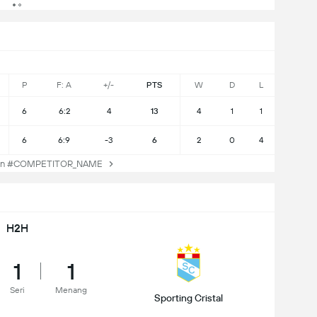
P
F: A
+/-
PTS
W
D
L
6
6:2
4
13
4
1
1
6
6:9
-3
6
2
0
4
an #COMPETITOR_NAME
H2H
1
1
Seri
Menang
Sporting Cristal