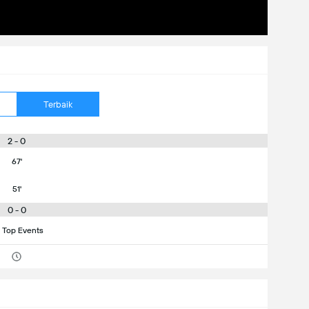
Terbaik
2 - 0
67'
51'
0 - 0
 Top Events