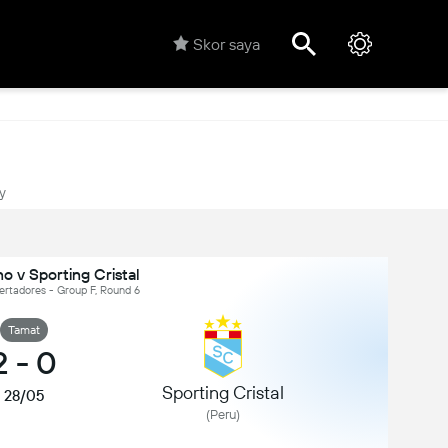
Skor saya
y
o v Sporting Cristal
ertadores - Group F, Round 6
Tamat
2
-
0
Sporting Cristal
28/05
(Peru)