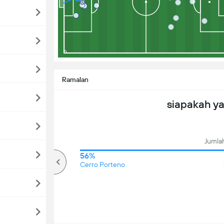
Ramalan
siapakah y
Jumlah
65%
56%
Over
Cerro Porteno