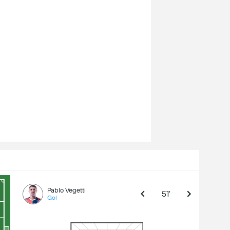
Pablo Vegetti
51'
Gol