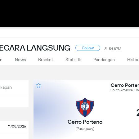
SECARA LANGSUNG
Follow
54.87M
an
News
Bracket
Statistik
Pandangan
Histor
Cerro Porten
ekapan
South America, Lib
Cerro Porteno
11/08/2026
(Paraguay)