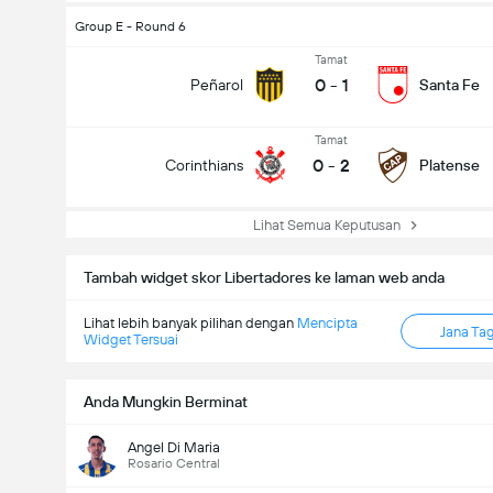
Group E - Round 6
Tamat
0
-
1
Peñarol
Santa Fe
Tamat
0
-
2
Corinthians
Platense
Lihat Semua Keputusan
Tambah widget skor Libertadores ke laman web anda
Lihat lebih banyak pilihan dengan
Mencipta
Jana Ta
Widget Tersuai
Anda Mungkin Berminat
Angel Di Maria
Rosario Central