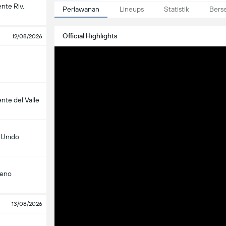
nte Riv.
Perlawanan
Lineups
Statistik
Bers
Official Highlights
12/08/2026
nte del Valle
 Unido
teno
13/08/2026