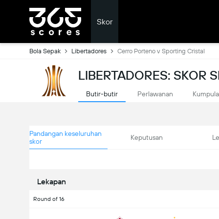
Skor
Bola Sepak
Libertadores
Cerro Porteno v Sporting Cristal
LIBERTADORES: SKOR 
Butir-butir
Perlawanan
Kumpul
Pandangan keseluruhan
Keputusan
L
skor
Lekapan
Round of 16