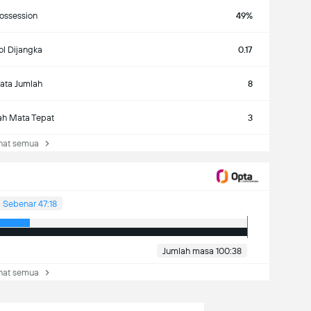
ossession
49%
l Dijangka
0.17
ata Jumlah
8
ah Mata Tepat
3
at semua
Sebenar 47:18
Jumlah masa 100:38
at semua