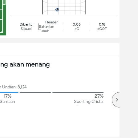
Header
Dibantu
0.06
0.18
Bahagian
Situasi
xG
xGOT
Tubuh
ang akan menang
 Undian: 8,124
17%
27%
Samaan
Sporting Cristal