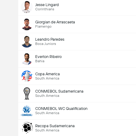
Jesse Lingard
Corinthians
Giorgian de Arrascaeta
Flamengo
Leandro Paredes
Boca Juniors
Everton Ribeiro
Bahia
Jumlah gol dalam perlawanan (2.5)
Copa America
South America
Jumlah Undian: 554
CONMEBOL Sudamericana
South America
CONMEBOL WC Qualification
South America
Recopa Sudamericana
South America