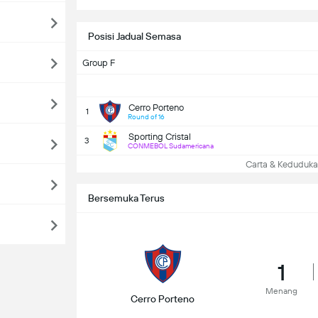
Posisi Jadual Semasa
Group F
Cerro Porteno
1
Round of 16
Sporting Cristal
3
CONMEBOL Sudamericana
Carta & Keduduk
Bersemuka Terus
1
Menang
Cerro Porteno