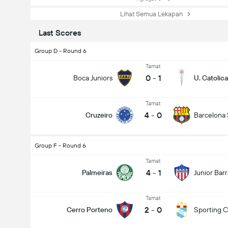
Lihat Semua Lekapan
Last Scores
Group D - Round 6
Tamat
0
-
1
Boca Juniors
U. Catolica
Tamat
4
-
0
Cruzeiro
Barcelona
Group F - Round 6
Tamat
4
-
1
Palmeiras
Junior Barr
Tamat
2
-
0
Cerro Porteno
Sporting Cr