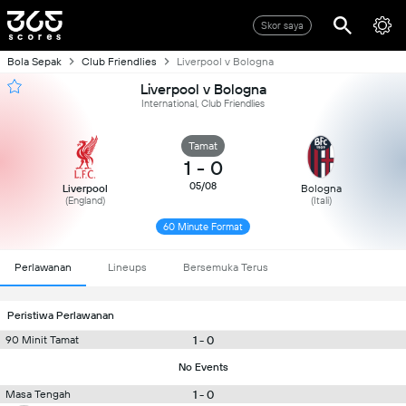
Skor saya
Bola Sepak
Club Friendlies
Liverpool v Bologna
Liverpool v Bologna
International, Club Friendlies
Tamat
1
-
0
05/08
Liverpool
Bologna
(England)
(Itali)
60 Minute Format
Perlawanan
Lineups
Bersemuka Terus
Peristiwa Perlawanan
1 - 0
90 Minit Tamat
No Events
1 - 0
Masa Tengah