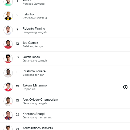
Alisson
1
Penjaga Gawang
Fabinho
3
Defensive Midfield
Roberto Firmino
9
Penyerang tengah
Joe Gomez
12
Belakang tengah
Curtis Jones
17
Gelandang tengah
Ibrahima Konaté
5
Belakang tengah
Takumi Minamino
19
Depan kiri
Alex Oxlade-Chamberlain
15
Gelandang tengah
Xherdan Shaqiri
23
Gelandang menyerang
Konstantinos Tsimikas
21