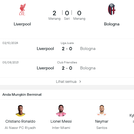
2
0
0
Menang
Seri
Menang
Liverpool
Bologna
02/10/2024
Liga Juara
2 - 0
Liverpool
Bologna
05/08/2021
Club Friendlies
2 - 0
Liverpool
Bologna
Lihat semua
Anda Mungkin Berminat
Ky
Cristiano Ronaldo
Lionel Messi
Neymar
Al Nassr FC Riyadh
Inter Miami
Santos