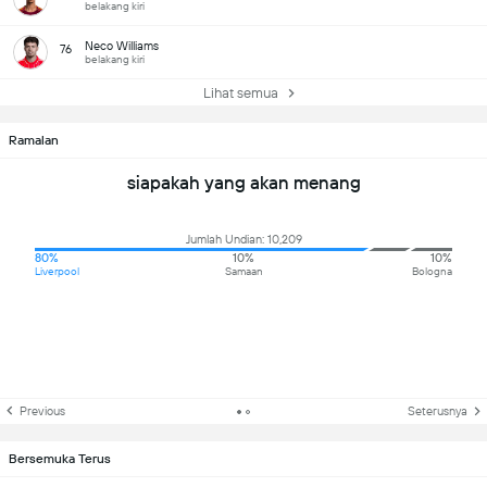
belakang kiri
Neco Williams
76
belakang kiri
Lihat semua
Ramalan
siapakah yang akan menang
Jumlah Undian: 10,209
80%
10%
10%
Liverpool
Samaan
Bologna
Previous
Seterusnya
Bersemuka Terus