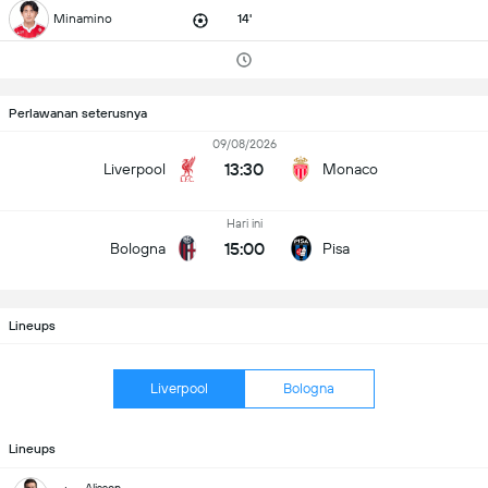
Minamino
14'
Perlawanan seterusnya
09/08/2026
13:30
Liverpool
Monaco
Hari ini
15:00
Bologna
Pisa
Lineups
Liverpool
Bologna
Lineups