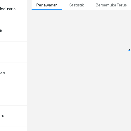
Perlawanan
Statistik
Bersemuka Terus
Industrial
a
reb
ero