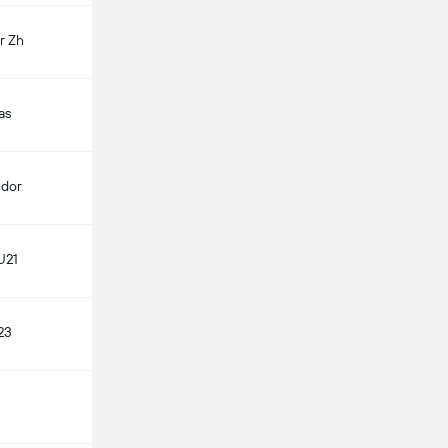
r Zh
as
edor
U21
23