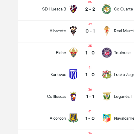
85
2
-
2
SD Huesca B
Cd Cuarte 
39
0
-
1
Albacete
Real Murci
35
1
-
0
Elche
Toulouse
41
1
-
0
Karlovac
Lucko Zag
36
1
-
1
Cd Illescas
Leganés II
41
1
-
0
Alcorcon
Navalcarn
36