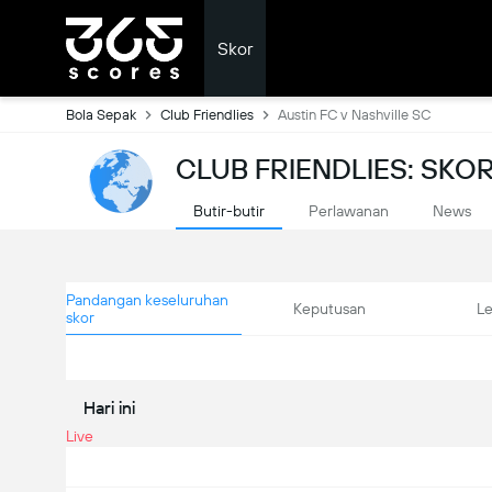
Skor
Bola Sepak
Club Friendlies
Austin FC v Nashville SC
CLUB FRIENDLIES: SK
Butir-butir
Perlawanan
News
Pandangan keseluruhan
Keputusan
L
skor
Hari ini
Live