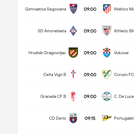
09:00
Gimnastica Segoviana
Atlético M
09:00
SD Amorebieta
Athletic Bi
09:00
Hrvatski Dragovoljac
Vukovar
09:00
Celta Vigo B
Coruxo FC
09:00
Granada CF B
C. De Luc
09:15
CD Derio
Portugale