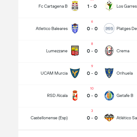
1
-
0
Fc Cartagena B
Los Garres
6
0
-
0
Atletico Baleares
Platges De
8
0
-
0
Lumezzane
Crema
9
0
-
0
UCAM Murcia
Orihuela
10
0
-
0
RSD Alcala
Getafe B
3
0
-
0
Castellonense (Esp)
Atlético S