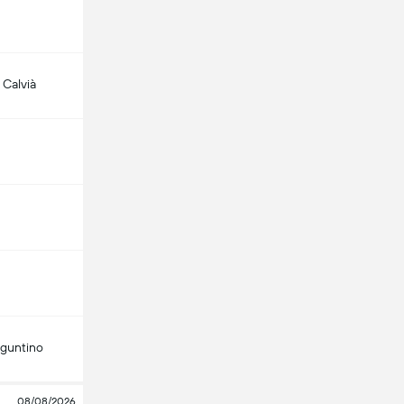
 Calvià
aguntino
08/08/2026