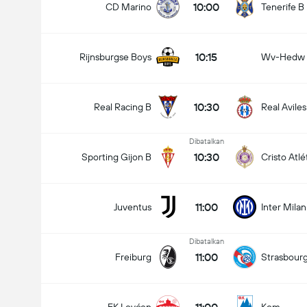
10:00
CD Marino
Tenerife B
10:15
Rijnsburgse Boys
Wv-Hedw
10:30
Real Racing B
Real Aviles
Dibatalkan
10:30
Sporting Gijon B
Cristo Atlé
11:00
Juventus
Inter Milan
Dibatalkan
11:00
Freiburg
Strasbour