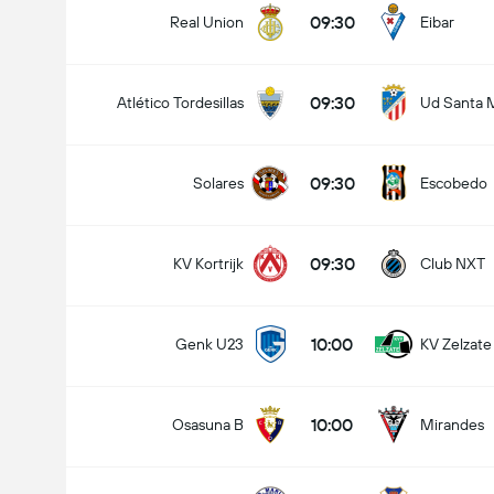
09:30
Real Union
Eibar
09:30
Atlético Tordesillas
Ud Santa 
09:30
Solares
Escobedo
09:30
KV Kortrijk
Club NXT
10:00
Genk U23
KV Zelzate
10:00
Osasuna B
Mirandes