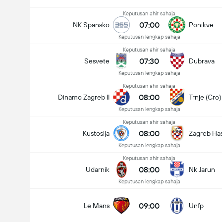
Keputusan ahir sahaja
07:00
NK Spansko
Ponikve
Keputusan lengkap sahaja
Keputusan ahir sahaja
07:30
Sesvete
Dubrava
Keputusan lengkap sahaja
Keputusan ahir sahaja
08:00
Dinamo Zagreb II
Trnje (Cro)
Keputusan lengkap sahaja
Keputusan ahir sahaja
08:00
Kustosija
Zagreb Ha
Keputusan lengkap sahaja
Keputusan ahir sahaja
08:00
Udarnik
Nk Jarun
Keputusan lengkap sahaja
09:00
Le Mans
Unfp