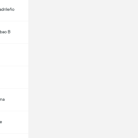
adrileño
lbao B
ena
te