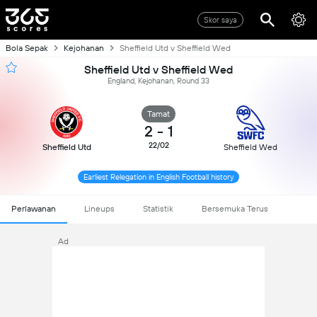
Skor saya
Bola Sepak
Kejohanan
Sheffield Utd v Sheffield Wed
Sheffield Utd v Sheffield Wed
England, Kejohanan, Round 33
Tamat
2
-
1
22/02
Sheffield Utd
Sheffield Wed
Earliest Relegation in English Football history
Perlawanan
Lineups
Statistik
Bersemuka Terus
Ad