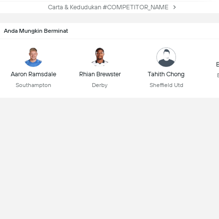
Carta & Kedudukan #COMPETITOR_NAME
Anda Mungkin Berminat
B
Aaron Ramsdale
Rhian Brewster
Tahith Chong
Southampton
Derby
Sheffield Utd