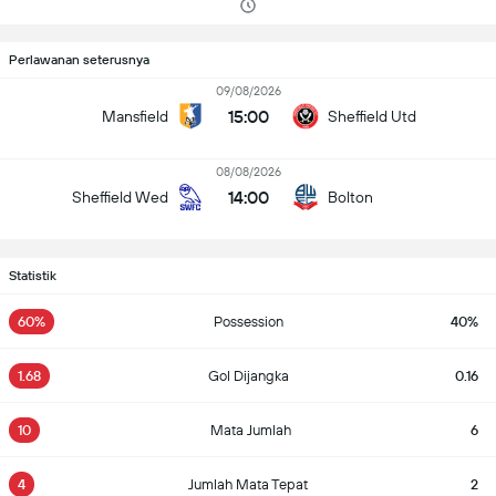
Perlawanan seterusnya
09/08/2026
15:00
Mansfield
Sheffield Utd
08/08/2026
14:00
Sheffield Wed
Bolton
Statistik
60%
Possession
40%
1.68
Gol Dijangka
0.16
10
Mata Jumlah
6
4
Jumlah Mata Tepat
2