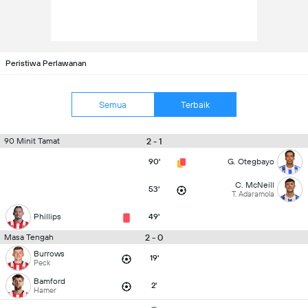
Peristiwa Perlawanan
Semua
Terbaik
2 - 1
90 Minit Tamat
90'
G. Otegbayo
C. McNeill
53'
T. Adaramola
Phillips
49'
2 - 0
Masa Tengah
Burrows
19'
Peck
Bamford
2'
Hamer