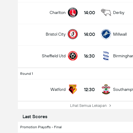
14:00
Charlton
Derby
14:00
Bristol City
Millwall
16:30
Sheffield Utd
Birmingh
Round 1
12:30
Watford
Southamp
Lihat Semua Lekapan
Last Scores
Promotion Playoffs - Final