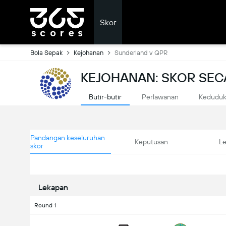
Skor
Bola Sepak
Kejohanan
Sunderland v QPR
KEJOHANAN: SKOR SE
Butir-butir
Perlawanan
Kedudu
Pandangan keseluruhan
Keputusan
L
skor
Lekapan
Round 1