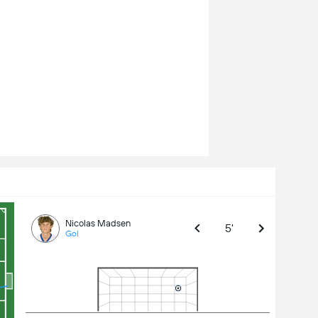
Nicolas Madsen
5'
Gol