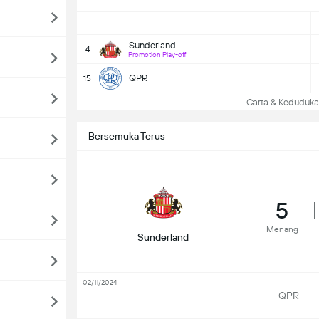
Sunderland
4
Promotion Play-off
QPR
15
Carta & Keduduk
Bersemuka Terus
5
Menang
Sunderland
02/11/2024
QPR