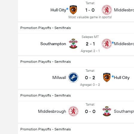
Tamat
1
-
0
Hull City
Middlesbr
Most valuable game in sports!
Promotion Playoffs - Semifinals
Selepas MT
2
-
1
Southampton
Middlesbr
Agregat 2 - 1
Promotion Playoffs - Semifinals
Tamat
0
-
2
Millwall
Hull City
Agregat 0 - 2
Promotion Playoffs - Semifinals
Tamat
0
-
0
Middlesbrough
Southamp
Promotion Playoffs - Semifinals