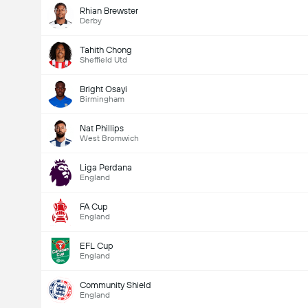
Rhian Brewster
Derby
Tahith Chong
Sheffield Utd
Bright Osayi
Birmingham
Nat Phillips
West Bromwich
Liga Perdana
England
FA Cup
England
EFL Cup
England
Community Shield
England