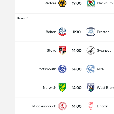
19:00
Wolves
Blackburn
Round 1
11:30
Bolton
Preston
14:00
Stoke
Swansea
14:00
Portsmouth
QPR
14:00
Norwich
West Bro
14:00
Middlesbrough
Lincoln