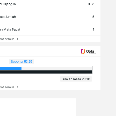
l Dijangka
0.36
ata Jumlah
5
ah Mata Tepat
1
at semua
Sebenar 53:25
Jumlah masa 98:30
at semua