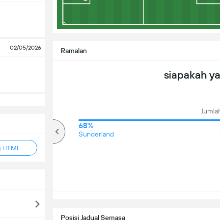
02/05/2026
Ramalan
siapakah y
Jumlah
77%
68%
Over
Sunderland
g HTML
Posisi Jadual Semasa