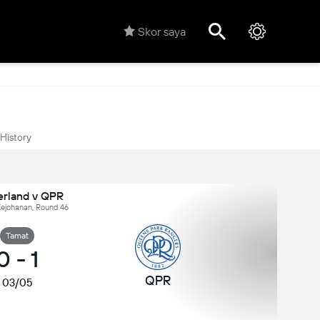
Skor saya
History
rland v QPR
Kejohanan, Round 46
Tamat
0
-
1
QPR
03/05