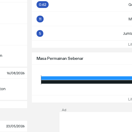
0.62
Go
11
M
5
Juml
Lih
am
Masa Permainan Sebenar
16/08/2026
ton
Lih
Ad
23/05/2026