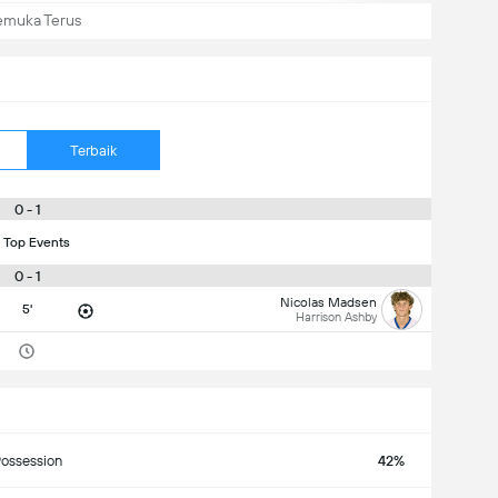
emuka Terus
Terbaik
0 - 1
 Top Events
0 - 1
Nicolas Madsen
5'
Harrison Ashby
ossession
42%