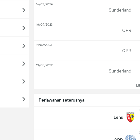
16/03/2024
Sunderland
16/09/2023
QPR
14/02/2023
QPR
13/08/2022
Sunderland
Lih
Perlawanan seterusnya
Lens