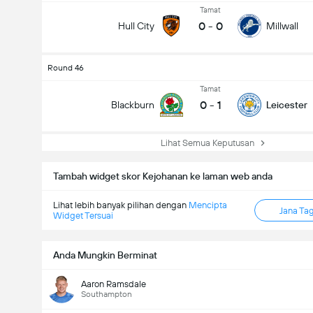
Tamat
0
-
0
Hull City
Millwall
Round 46
Tamat
Jumlah gol dalam perlawanan (2.5)
0
-
1
Blackburn
Leicester
Lihat Semua Keputusan
Tambah widget skor Kejohanan ke laman web anda
Lihat lebih banyak pilihan dengan
Mencipta
Jana Ta
Widget Tersuai
Anda Mungkin Berminat
Aaron Ramsdale
Southampton