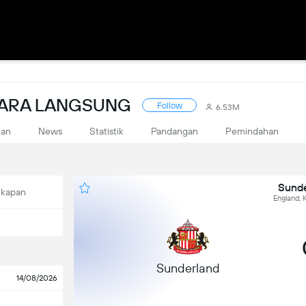
CARA LANGSUNG
Follow
6.53M
kan
News
Statistik
Pandangan
Pemindahan
Sunde
ekapan
England, 
Sunderland
14/08/2026