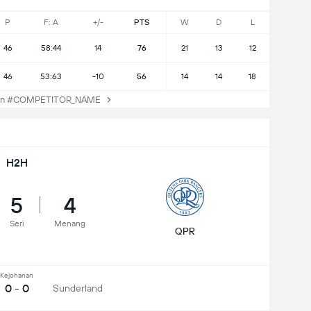
P
F: A
+/-
PTS
W
D
L
46
58:44
14
76
21
13
12
46
53:63
-10
56
14
14
18
an #COMPETITOR_NAME
H2H
5
4
Seri
Menang
QPR
Kejohanan
0 - 0
Sunderland