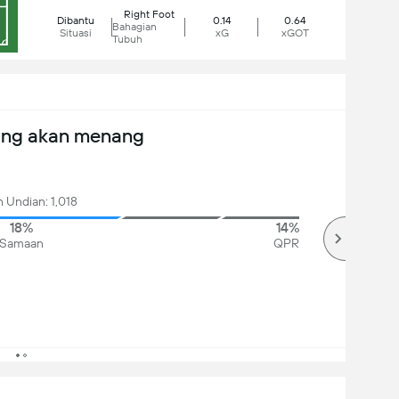
Right Foot
Dibantu
0.14
0.64
Bahagian
Situasi
xG
xGOT
Tubuh
ang akan menang
 Undian: 1,018
18%
14%
Samaan
QPR