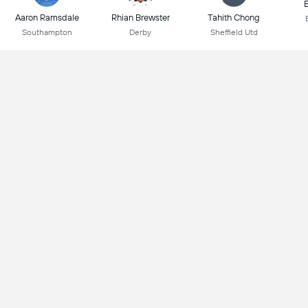
B
Aaron Ramsdale
Rhian Brewster
Tahith Chong
Southampton
Derby
Sheffield Utd