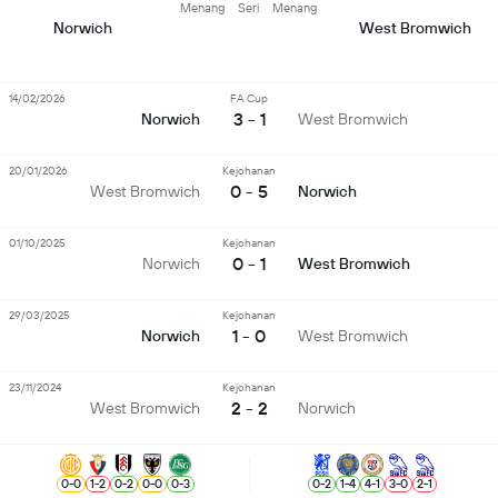
Menang
Seri
Menang
Norwich
West Bromwich
14/02/2026
FA Cup
3 - 1
Norwich
West Bromwich
20/01/2026
Kejohanan
0 - 5
West Bromwich
Norwich
01/10/2025
Kejohanan
0 - 1
Norwich
West Bromwich
29/03/2025
Kejohanan
1 - 0
Norwich
West Bromwich
23/11/2024
Kejohanan
2 - 2
West Bromwich
Norwich
0
-
0
1
-
2
0
-
2
0
-
0
0
-
3
0
-
2
1
-
4
4
-
1
3
-
0
2
-
1