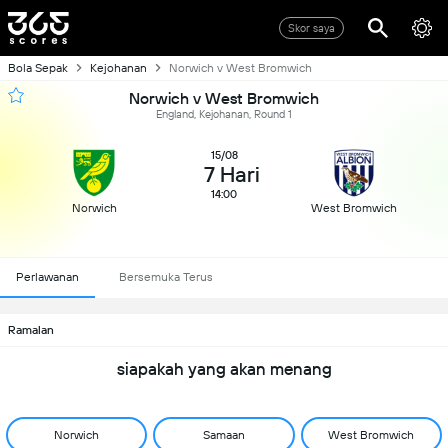
Skor saya
Bola Sepak
Kejohanan
Norwich v West Bromwich
Norwich v West Bromwich
England, Kejohanan, Round 1
15/08
7 Hari
14:00
Norwich
West Bromwich
Perlawanan
Bersemuka Terus
Ramalan
siapakah yang akan menang
Norwich
Samaan
West Bromwich