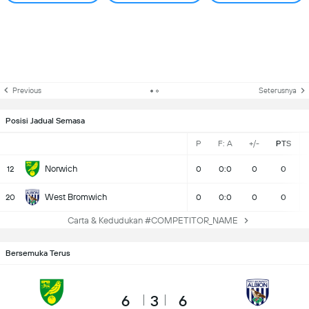
Previous
Seterusnya
Posisi Jadual Semasa
P
F: A
+/-
PTS
Norwich
12
0
0:0
0
0
West Bromwich
20
0
0:0
0
0
Carta & Kedudukan #COMPETITOR_NAME
Bersemuka Terus
6
3
6