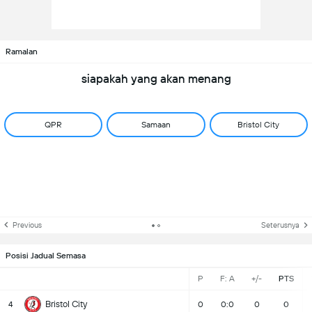
Ramalan
siapakah yang akan menang
QPR
Samaan
Bristol City
Previous
Seterusnya
Posisi Jadual Semasa
P
F: A
+/-
PTS
Bristol City
4
0
0:0
0
0