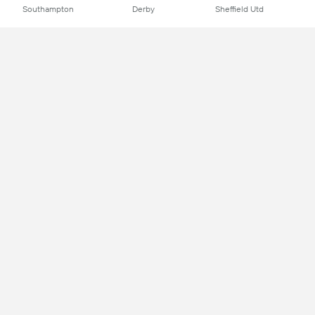
Southampton
Derby
Sheffield Utd