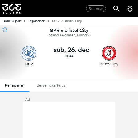
Skor saya
Bola Sepak
Kejohanan
QPR v Bristol City
QPR v Bristol City
England, Kejohanan, Round 23
sub, 26. dec
15:00
QPR
Bristol City
Perlawanan
Bersemuka Terus
Ad