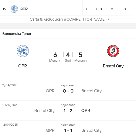
QPR
15
0
0:0
0
0
Carta & Kedudukan #COMPETITOR_NAME
Bersemuka Terus
6
4
5
Menang
Seri
Menang
QPR
Bristol City
11/04/2026
Kejohanan
0 - 0
QPR
Bristol City
04/10/2025
Kejohanan
1 - 2
Bristol City
QPR
12/04/2025
Kejohanan
1 - 1
QPR
Bristol City