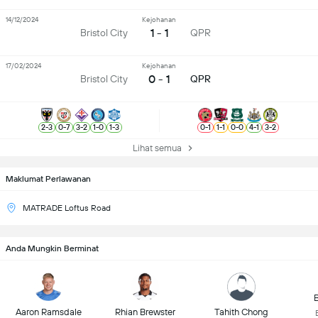
14/12/2024
Kejohanan
1 - 1
Bristol City
QPR
17/02/2024
Kejohanan
0 - 1
Bristol City
QPR
2
-
3
0
-
7
3
-
2
1
-
0
1
-
3
0
-
1
1
-
1
0
-
0
4
-
1
3
-
2
Lihat semua
Maklumat Perlawanan
MATRADE Loftus Road
Anda Mungkin Berminat
B
Aaron Ramsdale
Rhian Brewster
Tahith Chong