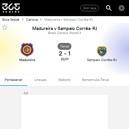
Skor saya
Bola Sepak
Carioca
Madureira v Sampaio Corrêa-RJ
Madureira v Sampaio Corrêa-RJ
Brazil, Carioca, Round 3
Tamat
2
-
1
22/01
Madureira
Sampaio Corrêa-RJ
Perlawanan
Lineups
Statistik
Bersemuka Terus
Ad