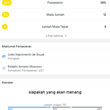
62%
Possession
38%
22
Mata Jumlah
12
8
Jumlah Mata Tepat
4
Lihat semua
Maklumat Perlawanan
Jodis Nascimento de Souza
Pengadil
Estádio Aniceto Moscoso
Kehadiran Perlawanan: 657
Ramalan
siapakah yang akan menang
Jumlah Undian: 715
46%
21%
33%