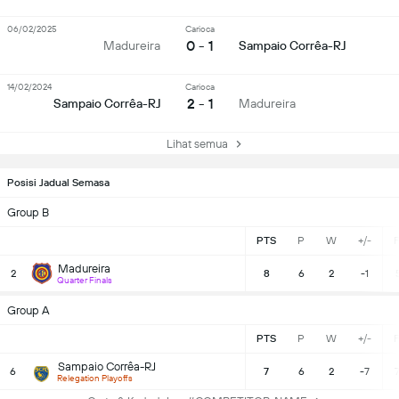
06/02/2025
Carioca
0 - 1
Madureira
Sampaio Corrêa-RJ
14/02/2024
Carioca
2 - 1
Sampaio Corrêa-RJ
Madureira
Lihat semua
Posisi Jadual Semasa
Group B
PTS
P
W
+/-
F
Madureira
2
8
6
2
-1
Quarter Finals
Group A
PTS
P
W
+/-
F
Sampaio Corrêa-RJ
6
7
6
2
-7
7
Relegation Playoffs