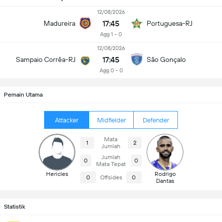
12/08/2026
17:45
Madureira
Portuguesa-RJ
Agg 1 - 0
12/08/2026
17:45
Sampaio Corrêa-RJ
São Gonçalo
Agg 0 - 0
Pemain Utama
Attacker
Midfielder
Defender
Mata
1
2
Jumlah
Jumlah
0
0
Mata Tepat
Hericles
Rodrigo
0
Offsides
0
Dantas
Statistik