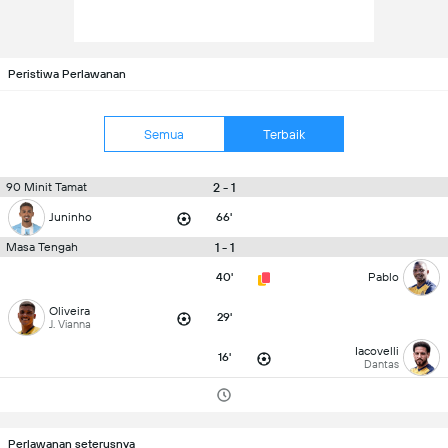
Peristiwa Perlawanan
Semua
Terbaik
2 - 1
90 Minit Tamat
Juninho
66'
1 - 1
Masa Tengah
40'
Pablo
Oliveira
29'
J. Vianna
Iacovelli
16'
Dantas
Perlawanan seterusnya