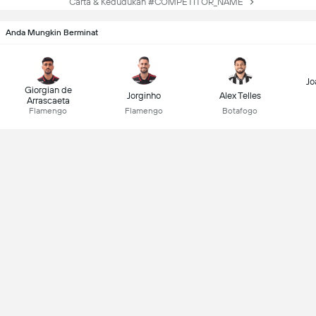
Carta & Kedudukan #COMPETITOR_NAME
Anda Mungkin Berminat
Jo
Giorgian de
Jorginho
Alex Telles
Arrascaeta
Flamengo
Flamengo
Botafogo