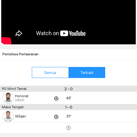
Peristiwa Perlawanan
Semua
Terbaik
2 - 0
90 Minit Tamat
Honorat
62'
Ullrich
1 - 0
Masa Tengah
Stöger
37'