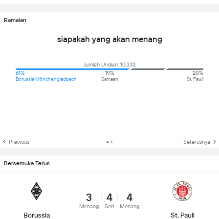
Ramalan
siapakah yang akan menang
Jumlah Undian: 10,332
61%
19%
20%
Borussia Mönchengladbach
Samaan
St. Pauli
Previous
Seterusnya
Bersemuka Terus
3
4
4
Menang
Seri
Menang
Borussia
St. Pauli