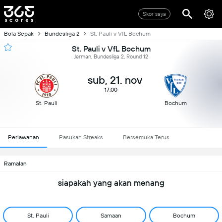
Skor saya
Bola Sepak
Bundesliga 2
St. Pauli v VfL Bochum
St. Pauli v VfL Bochum
Jerman, Bundesliga 2, Round 12
sub, 21. nov
17:00
St. Pauli
Bochum
Perlawanan
Pasukan Streaks
Bersemuka Terus
Ramalan
siapakah yang akan menang
St. Pauli
Samaan
Bochum