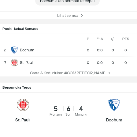
Bochum akan bermata tercepat
Lihat semua
Posisi Jadual Semasa
P
F: A
+/-
PTS
Bochum
2
0
0:0
0
0
St. Pauli
17
0
0:0
0
0
Carta & Kedudukan #COMPETITOR_NAME
Bersemuka Terus
5
6
4
Menang
Seri
Menang
St. Pauli
Bochum