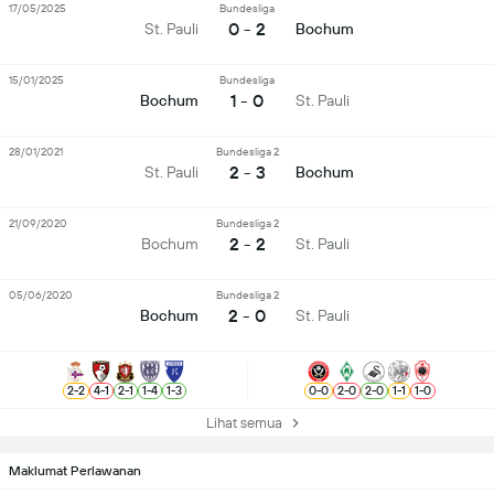
17/05/2025
Bundesliga
0 - 2
St. Pauli
Bochum
15/01/2025
Bundesliga
1 - 0
Bochum
St. Pauli
28/01/2021
Bundesliga 2
2 - 3
St. Pauli
Bochum
21/09/2020
Bundesliga 2
2 - 2
Bochum
St. Pauli
05/06/2020
Bundesliga 2
2 - 0
Bochum
St. Pauli
2
-
2
4
-
1
2
-
1
1
-
4
1
-
3
0
-
0
2
-
0
2
-
0
1
-
1
1
-
0
Lihat semua
Maklumat Perlawanan