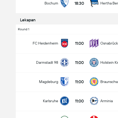
18:30
Bochum
Hertha Ber
Lekapan
Round 1
11:00
FC Heidenheim
Osnabrück
11:00
Darmstadt 98
Holstein Ki
11:00
Magdeburg
Braunschw
11:00
Karlsruhe
Arminia