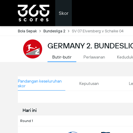
Skor
Bola Sepak
Bundesliga 2
SV 07 Elversberg v Schalke 04
GERMANY 2. BUNDESLI
Butir-butir
Perlawanan
Kedudu
Pandangan keseluruhan
Keputusan
L
skor
Hari ini
Round 1