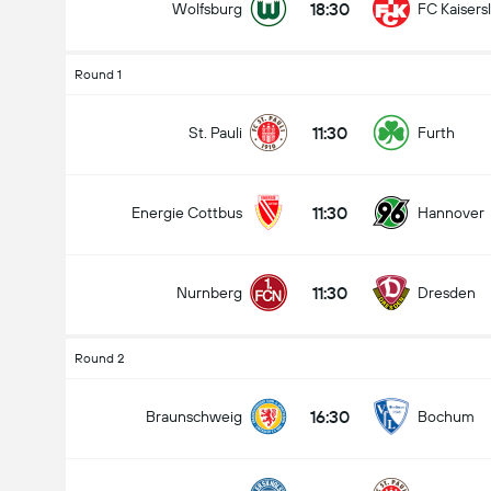
18:30
Wolfsburg
FC Kaisers
Round 1
11:30
St. Pauli
Furth
11:30
Energie Cottbus
Hannover
11:30
Nurnberg
Dresden
Round 2
16:30
Braunschweig
Bochum