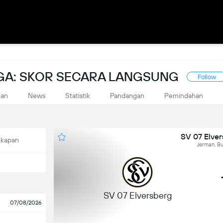
GA: SKOR SECARA LANGSUNG
Follow
kan
News
Statistik
Pandangan
Pemindahan
SV 07 Elver
ekapan
Jerman, Bu
SV 07 Elversberg
07/08/2026