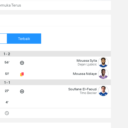
emuka Terus
Terbaik
1 - 2
Moussa Sylla
56'
Dejan Ljubicic
51'
Moussa Ndiaye
1 - 1
Soufiane El-Faouzi
27'
Timo Becker
4'