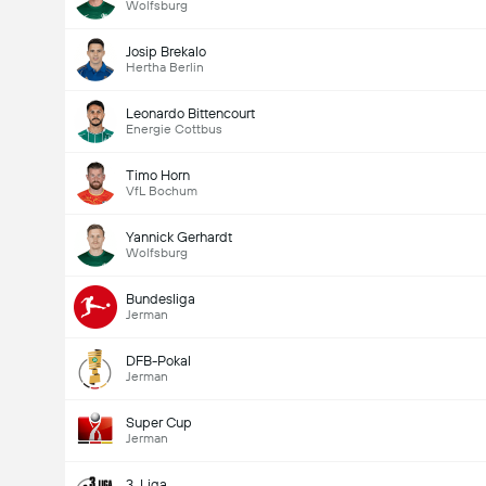
Wolfsburg
Josip Brekalo
Hertha Berlin
Leonardo Bittencourt
Energie Cottbus
Timo Horn
VfL Bochum
Yannick Gerhardt
Wolfsburg
Bundesliga
Jerman
DFB-Pokal
Jerman
Super Cup
Jerman
3. Liga