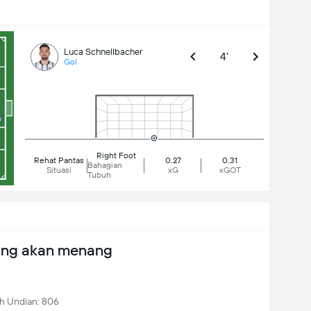
Luca Schnellbacher
4'
Gol
Right Foot
Rehat Pantas
0.27
0.31
Bahagian
Situasi
xG
xGOT
Tubuh
ang akan menang
h Undian: 806