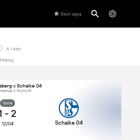
Skor saya
1.43M
History
sberg v Schalke 04
ndesliga 2, Round 29
Tamat
1
-
2
Schalke 04
12/04