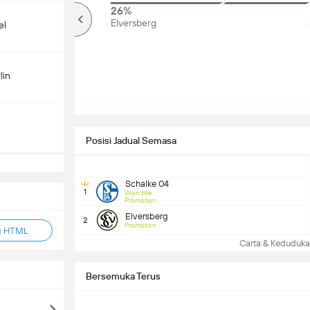
89%
26%
Over
Elversberg
el
lin
Posisi Jadual Semasa
Schalke 04
1
Won title
Promotion
Elversberg
2
Promotion
g HTML
Carta & Keduduk
Bersemuka Terus