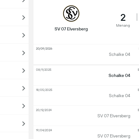
2
Menang
SV 07 Elversberg
20/09/2026
Schalke 04
08/11/2025
Schalke 04
18/05/2025
Schalke 04
20/12/2024
SV 07 Elversberg
19/04/2024
SV 07 Elversberg