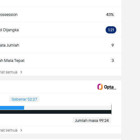
ossession
43%
l Dijangka
1.21
ata Jumlah
9
ah Mata Tepat
3
at semua
Sebenar 52:27
Jumlah masa 99:24
at semua