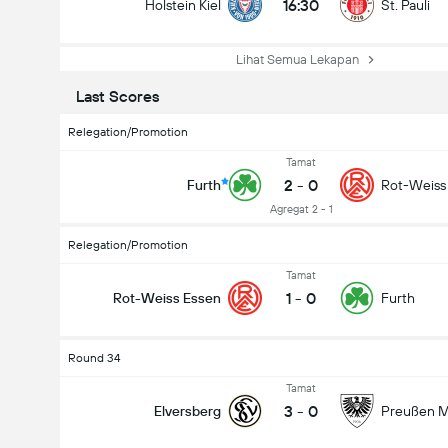
16:30
Holstein Kiel
St. Pauli
Lihat Semua Lekapan
Last Scores
Relegation/Promotion
Tamat
2
-
0
Furth
Rot-Weiss
Agregat 2 - 1
Relegation/Promotion
Tamat
1
-
0
Rot-Weiss Essen
Furth
Jumlah gol dalam perlawanan (2.5)
Round 34
Tamat
3
-
0
Elversberg
Preußen M