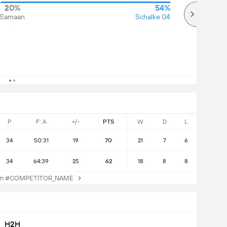
20%
54%
Samaan
Schalke 04
P
F: A
+/-
PTS
W
D
L
34
50:31
19
70
21
7
6
34
64:39
25
62
18
8
8
an #COMPETITOR_NAME
H2H