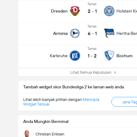
Tamat
2
-
1
Dresden
Holstein Ki
Tamat
6
-
1
Arminia
Hertha Ber
Tamat
1
-
2
Karlsruhe
Bochum
Lihat Semua Keputusan
Tambah widget skor Bundesliga 2 ke laman web anda
Lihat lebih banyak pilihan dengan
Mencipta
Jana Ta
Widget Tersuai
Anda Mungkin Berminat
Christian Eriksen