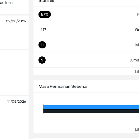
Statistik
lautern
57%
P
09/08/2026
1.17
Go
11
M
5
Juml
Lih
Masa Permainan Sebenar
14/08/2026
Lih