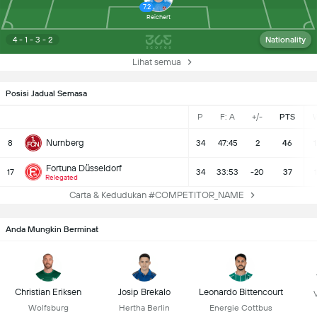
7.2
Reichert
4 - 1 - 3 - 2
Nationality
Lihat semua
Posisi Jadual Semasa
P
F: A
+/-
PTS
Nurnberg
8
34
47:45
2
46
1
Fortuna Düsseldorf
17
34
33:53
-20
37
1
Relegated
Carta & Kedudukan #COMPETITOR_NAME
Anda Mungkin Berminat
Christian Eriksen
Josip Brekalo
Leonardo Bittencourt
Wolfsburg
Hertha Berlin
Energie Cottbus