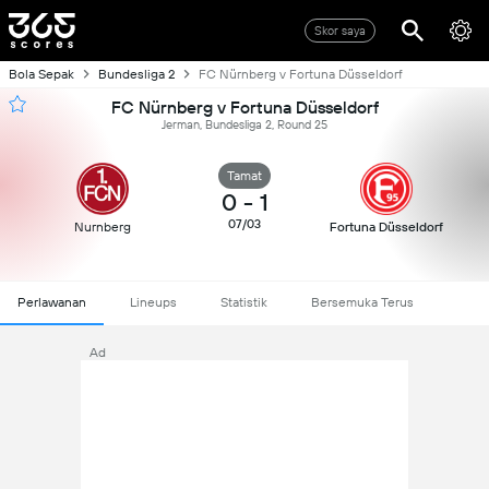
Skor saya
Bola Sepak
Bundesliga 2
FC Nürnberg v Fortuna Düsseldorf
FC Nürnberg v Fortuna Düsseldorf
Jerman, Bundesliga 2, Round 25
Tamat
0
-
1
07/03
Nurnberg
Fortuna Düsseldorf
Perlawanan
Lineups
Statistik
Bersemuka Terus
Ad