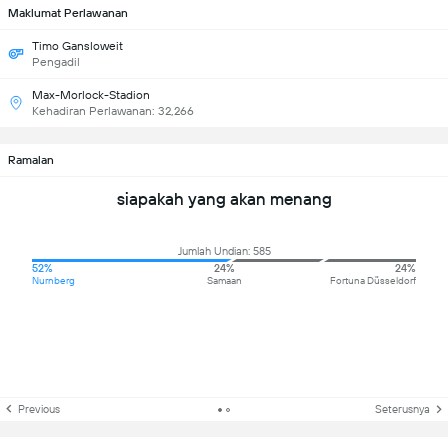
Maklumat Perlawanan
Timo Gansloweit
Pengadil
Max-Morlock-Stadion
Kehadiran Perlawanan: 32,266
Ramalan
siapakah yang akan menang
Jumlah Undian: 585
52%
24%
24%
Nurnberg
Samaan
Fortuna Düsseldorf
Previous
Seterusnya