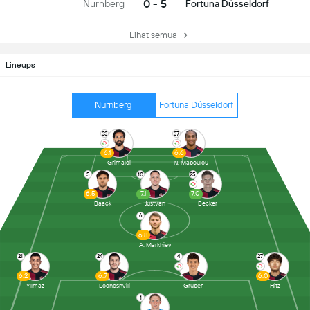
0 - 5
Nurnberg
Fortuna Düsseldorf
Lihat semua
Lineups
Nurnberg
Fortuna Düsseldorf
33
37
6.1
6.6
Grimaldi
N. Maboulou
5
10
25
6.5
7.1
7.0
Baack
Justvan
Becker
6
6.8
A. Markhiev
21
24
4
27
6.2
6.7
-
6.0
Yılmaz
Lochoshvili
Gruber
Hitz
1