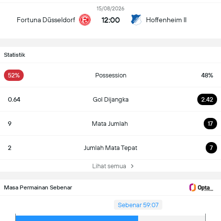
15/08/2026
12:00
Fortuna Düsseldorf
Hoffenheim II
Statistik
52%
Possession
48%
0.64
Gol Dijangka
2.42
9
Mata Jumlah
17
2
Jumlah Mata Tepat
7
Lihat semua
Masa Permainan Sebenar
Sebenar 59:07