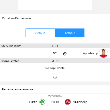
Peristiwa Perlawanan
Semua
Terbaik
0 - 1
90 Minit Tamat
53'
Appelkamp
0 - 0
Masa Tengah
No Top Events
Perlawanan seterusnya
15/08/2026
11:00
Furth
Nurnberg