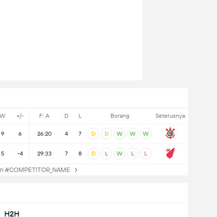
W
+/-
F: A
D
L
Borang
Seterusnya
9
6
26:20
4
7
D
D
W
W
W
5
-4
29:33
7
8
D
L
W
L
L
an #COMPETITOR_NAME
H2H