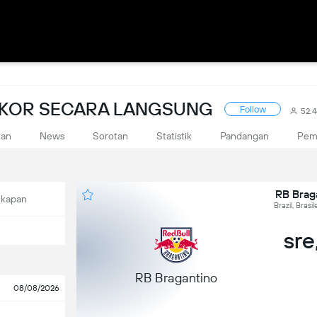
 SKOR SECARA LANGSUNG
Follow
52.
kan
News
Sorotan
Statistik
Pandangan
Pem
RB Brag
ekapan
Brazil, Brasi
sre
RB Bragantino
08/08/2026