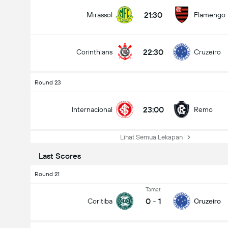
21:30
Mirassol
Flamengo
22:30
Corinthians
Cruzeiro
Round 23
23:00
Internacional
Remo
Lihat Semua Lekapan
Last Scores
Round 21
Tamat
0
-
1
Coritiba
Cruzeiro