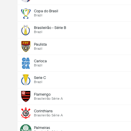
Copa do Brasil
Brazil
Brasileirão - Série B
Brazil
Paulista
Brazil
Carioca
Brazil
Serie C
Brazil
Flamengo
Brasileirão Série A
Corinthians
Brasileirão Série A
Palmeiras