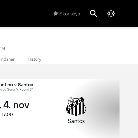
Skor saya
44M
indahan
History
antino v Santos
leirão Série A, Round 34
, 4. nov
17:00
Santos