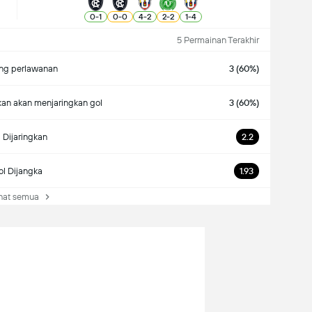
0
-
1
0
-
0
4
-
2
2
-
2
1
-
4
5 Permainan Terakhir
g perlawanan
3 (60%)
an akan menjaringkan gol
3 (60%)
 Dijaringkan
2.2
l Dijangka
1.93
at semua