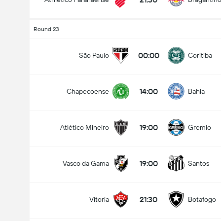
Round 23
00:00
São Paulo
Coritiba
14:00
Chapecoense
Bahia
19:00
Atlético Mineiro
Gremio
19:00
Vasco da Gama
Santos
21:30
Vitoria
Botafogo