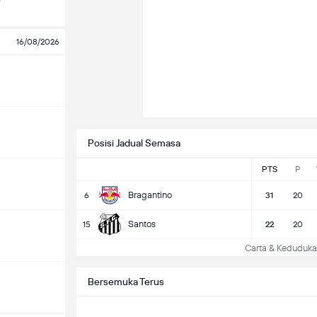
16/08/2026
Posisi Jadual Semasa
PTS
P
Bragantino
6
31
20
Santos
15
22
20
Carta & Keduduk
Bersemuka Terus