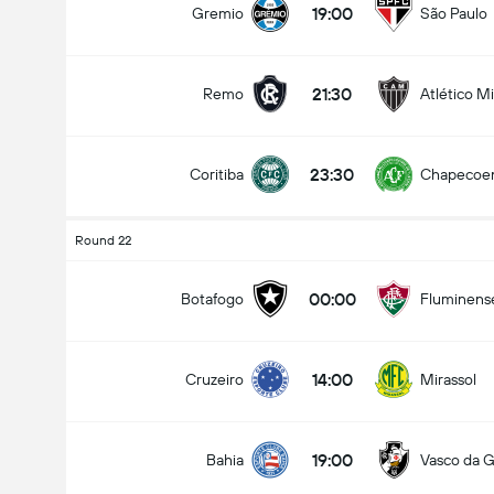
19:00
Gremio
São Paulo
21:30
Remo
Atlético M
Jumlah gol dalam perlawanan (2.5)
23:30
Coritiba
Chapecoe
Under
Over
Round 22
00:00
Botafogo
Fluminens
14:00
Cruzeiro
Mirassol
19:00
Bahia
Vasco da 