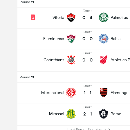
Round 21
Tamat
0
-
4
Vitoria
Palmeiras
2
Tamat
0
-
0
Fluminense
Bahia
Tamat
0
-
0
Corinthians
Athletico 
Round 21
Tamat
1
-
1
Internacional
Flamengo
Tamat
2
-
1
Mirassol
Remo
Lihat Semua Keputusan