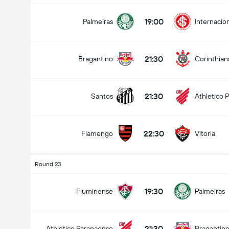
19:00
Palmeiras
Internacio
21:30
Bragantino
Corinthian
21:30
Santos
Athletico 
22:30
Flamengo
Vitoria
Round 23
19:30
Fluminense
Palmeiras
21:30
Athletico Paranaense
Bragantin