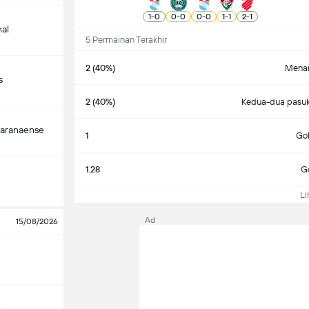
1
-
0
0
-
0
0
-
0
1
-
1
2
-
1
nal
5 Permainan Terakhir
2 (40%)
Menan
s
2 (40%)
Kedua-dua pasuk
Paranaense
1
Gol
1.28
Go
Lih
Ad
15/08/2026
o