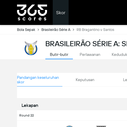
Skor
Bola Sepak
Brasileirão Série A
RB Bragantino v Santos
BRASILEIRÃO SÉRIE A:
Butir-butir
Perlawanan
Kedudu
Pandangan keseluruhan
Keputusan
L
skor
Lekapan
Round 22