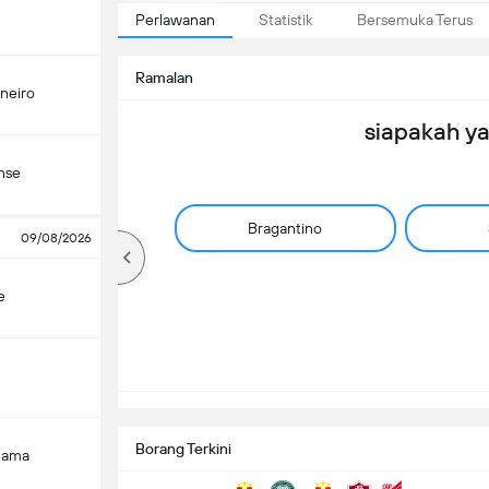
Perlawanan
Statistik
Bersemuka Terus
Ramalan
ineiro
siapakah y
nse
Bragantino
09/08/2026
e
Borang Terkini
Gama