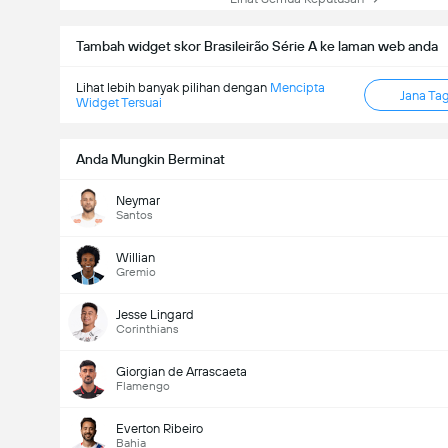
Tambah widget skor Brasileirão Série A ke laman web anda
Lihat lebih banyak pilihan dengan
Mencipta
Jana Ta
Widget Tersuai
Anda Mungkin Berminat
Neymar
Santos
Willian
Gremio
Jesse Lingard
Corinthians
Giorgian de Arrascaeta
Flamengo
Everton Ribeiro
Bahia