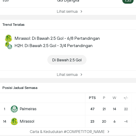
1.07
Gol Dijangka
1.35
Lihat semua
Trend Teratas
Mirassol: Di Bawah 2.5 Gol - 6/8 Pertandingan
H2H: Di Bawah 2.5 Gol - 3/4 Pertandingan
Di Bawah 2.5 Gol
Lihat semua
Posisi Jadual Semasa
PTS
P
W
+/-
Palmeiras
1
47
21
14
22
Mirassol
14
23
20
6
-4
Carta & Kedudukan #COMPETITOR_NAME