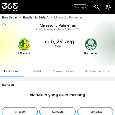
Skor saya
Bola Sepak
Brasileirão Série A
Mirassol v Palmeiras
Mirassol v Palmeiras
Brazil, Brasileirão Série A, Round 25
sub, 29. avg
17:00
Mirassol
Palmeiras
Perlawanan
Statistik
Pasukan Streaks
Bersemuka Terus
Ramalan
siapakah yang akan menang
Mirassol
Samaan
Palmeiras