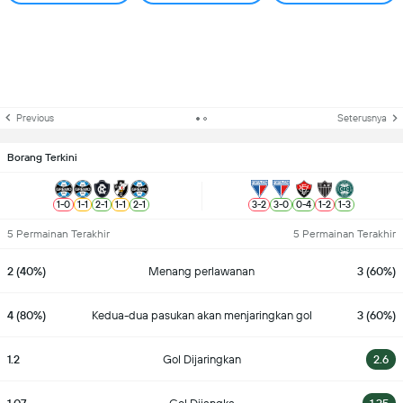
Previous
Seterusnya
Borang Terkini
1
-
0
1
-
1
2
-
1
1
-
1
2
-
1
3
-
2
3
-
0
0
-
4
1
-
2
1
-
3
5 Permainan Terakhir
5 Permainan Terakhir
2 (40%)
Menang perlawanan
3 (60%)
4 (80%)
Kedua-dua pasukan akan menjaringkan gol
3 (60%)
1.2
Gol Dijaringkan
2.6