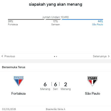
siapakah yang akan menang
Jumlah Undian: 10,492
39%
17%
44%
Fortaleza
Samaan
São Paulo
Previous
Seterusnya
Bersemuka Terus
6
6
2
Menang
Seri
Menang
Fortaleza
São Paulo
03/05/2025
Brasileirão Série A