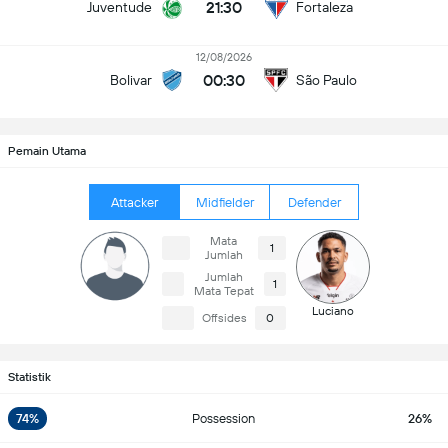
21:30
Juventude
Fortaleza
12/08/2026
00:30
Bolivar
São Paulo
Pemain Utama
Attacker
Midfielder
Defender
Mata
1
Jumlah
Jumlah
1
Mata Tepat
Luciano
Offsides
0
Statistik
74%
Possession
26%