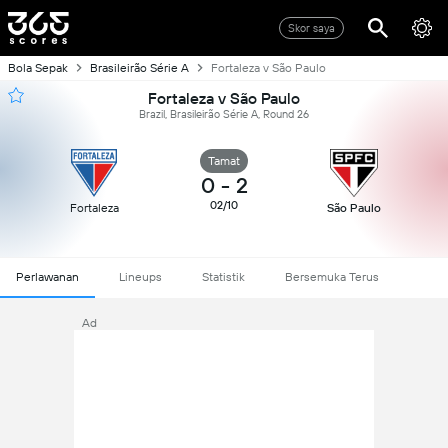
Skor saya
Bola Sepak
Brasileirão Série A
Fortaleza v São Paulo
Fortaleza v São Paulo
Brazil, Brasileirão Série A, Round 26
Tamat
0
-
2
02/10
Fortaleza
São Paulo
Perlawanan
Lineups
Statistik
Bersemuka Terus
Ad