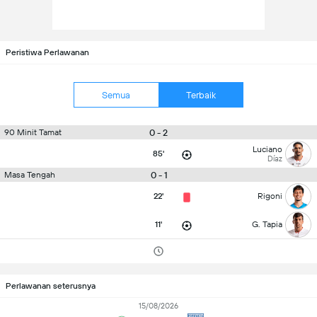
Peristiwa Perlawanan
Semua
Terbaik
0 - 2
90 Minit Tamat
Luciano
85'
Díaz
0 - 1
Masa Tengah
22'
Rigoni
11'
G. Tapia
Perlawanan seterusnya
15/08/2026