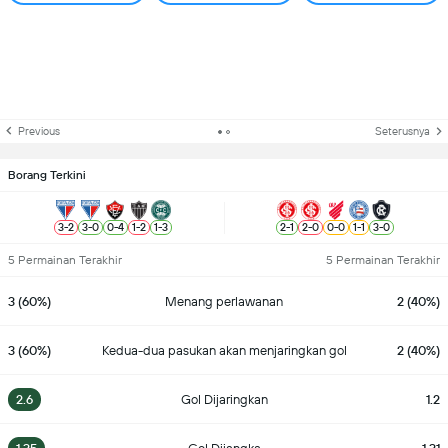
Previous
Seterusnya
Borang Terkini
3
-
2
3
-
0
0
-
4
1
-
2
1
-
3
2
-
1
2
-
0
0
-
0
1
-
1
3
-
0
5 Permainan Terakhir
5 Permainan Terakhir
3 (60%)
Menang perlawanan
2 (40%)
3 (60%)
Kedua-dua pasukan akan menjaringkan gol
2 (40%)
2.6
Gol Dijaringkan
1.2