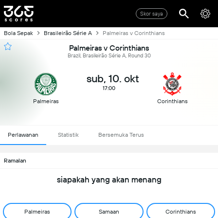
Skor saya
Bola Sepak
Brasileirão Série A
Palmeiras v Corinthians
Palmeiras v Corinthians
Brazil, Brasileirão Série A, Round 30
sub, 10. okt
17:00
Palmeiras
Corinthians
Perlawanan
Statistik
Bersemuka Terus
Ramalan
siapakah yang akan menang
Palmeiras
Samaan
Corinthians