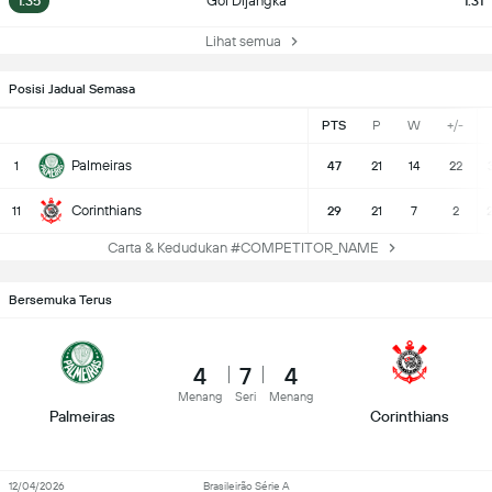
1.35
Gol Dijangka
1.31
Lihat semua
Posisi Jadual Semasa
PTS
P
W
+/-
Palmeiras
1
47
21
14
22
Corinthians
11
29
21
7
2
Carta & Kedudukan #COMPETITOR_NAME
Bersemuka Terus
4
7
4
Menang
Seri
Menang
Palmeiras
Corinthians
12/04/2026
Brasileirão Série A