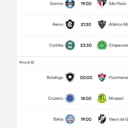
19:00
Gremio
São Paulo
21:30
Remo
Atlético M
Jumlah gol dalam perlawanan (2.5)
23:30
Coritiba
Chapecoe
Under
Over
Round 22
00:00
Botafogo
Fluminens
14:00
Cruzeiro
Mirassol
19:00
Bahia
Vasco da 