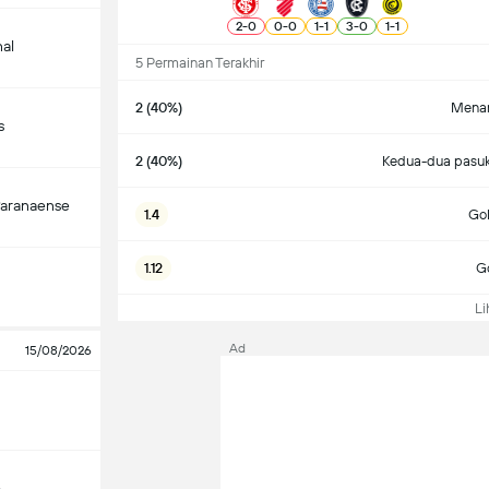
2
-
0
0
-
0
1
-
1
3
-
0
1
-
1
nal
5 Permainan Terakhir
2 (40%)
Menan
s
2 (40%)
Kedua-dua pasuk
Paranaense
1.4
Gol
1.12
Go
Lih
Ad
15/08/2026
o