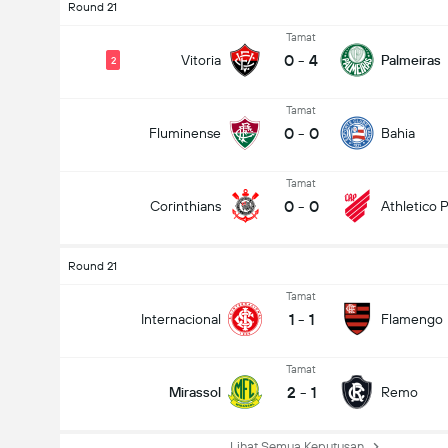
Round 21
Tamat
0
-
4
Vitoria
Palmeiras
2
Tamat
0
-
0
Fluminense
Bahia
Tamat
0
-
0
Corinthians
Athletico 
Round 21
Tamat
1
-
1
Internacional
Flamengo
Tamat
2
-
1
Mirassol
Remo
Lihat Semua Keputusan