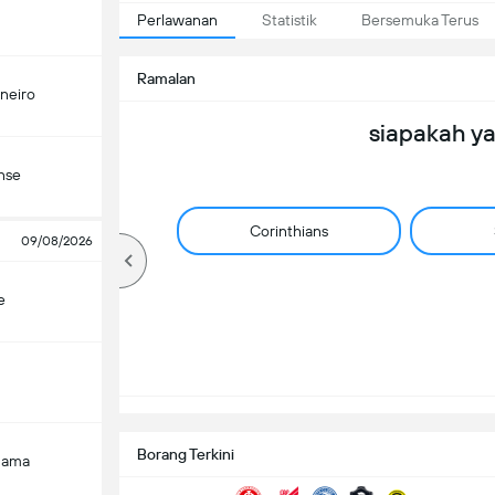
Perlawanan
Statistik
Bersemuka Terus
Ramalan
ineiro
siapakah y
nse
Corinthians
09/08/2026
e
Borang Terkini
Gama