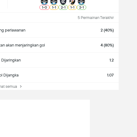
1
-
0
1
-
1
2
-
1
1
-
1
2
-
1
5 Permainan Terakhir
g perlawanan
2 (40%)
an akan menjaringkan gol
4 (80%)
 Dijaringkan
1.2
l Dijangka
1.07
at semua