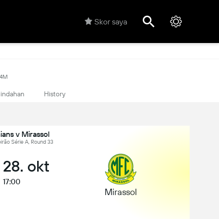
Skor saya
44M
indahan
History
ians v Mirassol
leirão Série A, Round 33
 28. okt
17:00
Mirassol