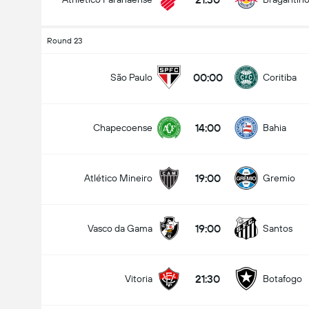
Round 23
00:00
São Paulo
Coritiba
14:00
Chapecoense
Bahia
19:00
Atlético Mineiro
Gremio
19:00
Vasco da Gama
Santos
21:30
Vitoria
Botafogo