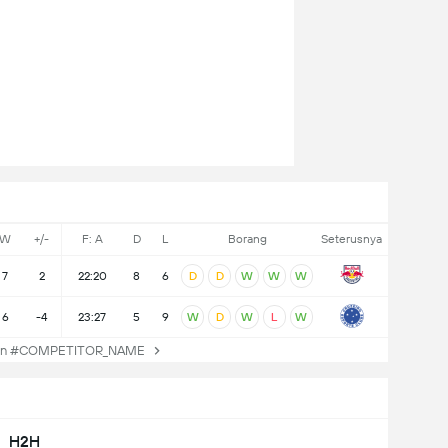
W
+/-
F: A
D
L
Borang
Seterusnya
7
2
22:20
8
6
D
D
W
W
W
6
-4
23:27
5
9
W
D
W
L
W
an #COMPETITOR_NAME
H2H