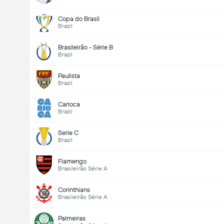
Copa do Brasil
Brazil
Brasileirão - Série B
Brazil
Paulista
Brazil
Carioca
Brazil
Serie C
Brazil
Flamengo
Brasileirão Série A
Corinthians
Brasileirão Série A
Palmeiras