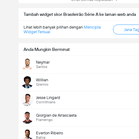
Tambah widget skor Brasileirão Série A ke laman web anda
Lihat lebih banyak pilihan dengan
Mencipta
Jana Ta
Widget Tersuai
Anda Mungkin Berminat
Neymar
Santos
Willian
Gremio
Jesse Lingard
Corinthians
Giorgian de Arrascaeta
Flamengo
Everton Ribeiro
Bahia