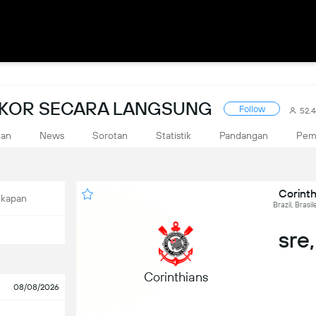
 SKOR SECARA LANGSUNG
Follow
52.
kan
News
Sorotan
Statistik
Pandangan
Pem
Corinth
ekapan
Brazil, Brasi
sre,
Corinthians
08/08/2026