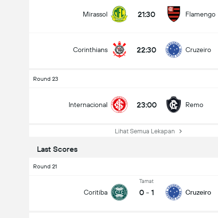
21:30
Mirassol
Flamengo
22:30
Corinthians
Cruzeiro
Round 23
23:00
Internacional
Remo
Lihat Semua Lekapan
Last Scores
Round 21
Tamat
0
-
1
Coritiba
Cruzeiro