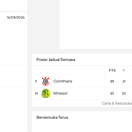
16/08/2026
Posisi Jadual Semasa
PTS
P
Corinthians
9
29
21
Mirassol
14
23
20
Carta & Keduduk
Bersemuka Terus