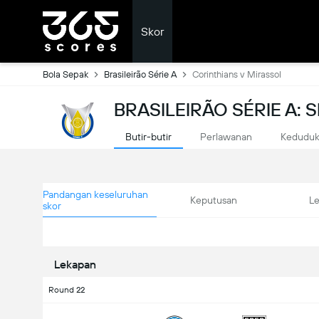
Skor
Bola Sepak
Brasileirão Série A
Corinthians v Mirassol
BRASILEIRÃO SÉRIE A:
Butir-butir
Perlawanan
Kedudu
Pandangan keseluruhan
Keputusan
L
skor
Lekapan
Round 22