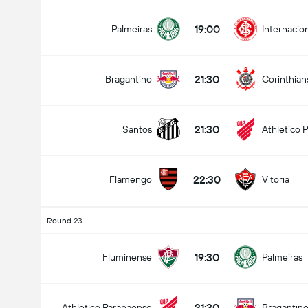
19:00
Palmeiras
Internacio
21:30
Bragantino
Corinthian
21:30
Santos
Athletico 
22:30
Flamengo
Vitoria
Round 23
19:30
Fluminense
Palmeiras
21:30
Athletico Paranaense
Bragantin