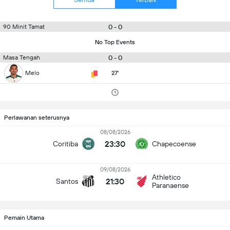
0 - 0
90 Minit Tamat
No Top Events
0 - 0
Masa Tengah
Melo
27'
Perlawanan seterusnya
08/08/2026
23:30
Coritiba
Chapecoense
09/08/2026
Athletico
21:30
Santos
Paranaense
Pemain Utama