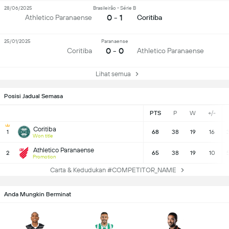
28/06/2025
Brasileirão - Série B
0 - 1
Athletico Paranaense
Coritiba
25/01/2025
Paranaense
0 - 0
Coritiba
Athletico Paranaense
Lihat semua
Posisi Jadual Semasa
PTS
P
W
+/-
Coritiba
1
68
38
19
16
Won title
Athletico Paranaense
2
65
38
19
10
Promotion
Carta & Kedudukan #COMPETITOR_NAME
Anda Mungkin Berminat