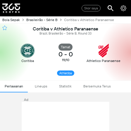
Skor saya
Bola Sepak
Brasileirão - Série B
Coritiba v Athletico Paranaense
Coritiba v Athletico Paranaense
Brazil, Brasileirão - Série B, Round 33
Tamat
0
-
0
19/10
Coritiba
Athletico Paranaense
Athletiba
Perlawanan
Lineups
Statistik
Bersemuka Terus
Ad