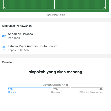
Tunjukkan Lebih
Maklumat Perlawanan
Anderson Daronco
Pengadil
Estádio Major Antônio Couto Pereira
Kapasiti: 40,502
Ramalan
siapakah yang akan menang
Jumlah Undian: 4,481
47%
19%
34%
Coritiba
Samaan
Athletico Paranaense