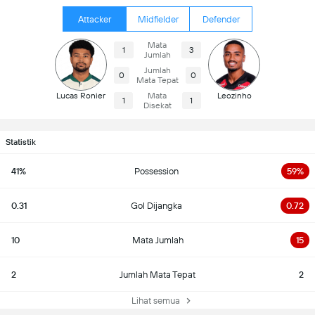
Attacker
Midfielder
Defender
Mata
1
3
Jumlah
Jumlah
0
0
Mata Tepat
Lucas Ronier
Mata
Leozinho
1
1
Disekat
Statistik
41%
Possession
59%
0.31
Gol Dijangka
0.72
10
Mata Jumlah
15
2
Jumlah Mata Tepat
2
Lihat semua