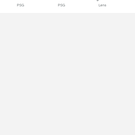
PSG
PSG
Lens