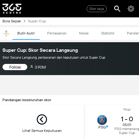
Skor saya
Bola Sepak
Super Cup
Butir-butir
Perlawanan
News
Statistik
Panda
Super Cup: Skor Secara Langsung
Skor Secara Langsung, perlawanan dan keputusan untuk Super Cup
Follow
3.90M
Pandangan keseluruhan skor
Final
1
-
0
05/01
PSG
PSG memenang
Lihat Semua Keputusan
Super Cup