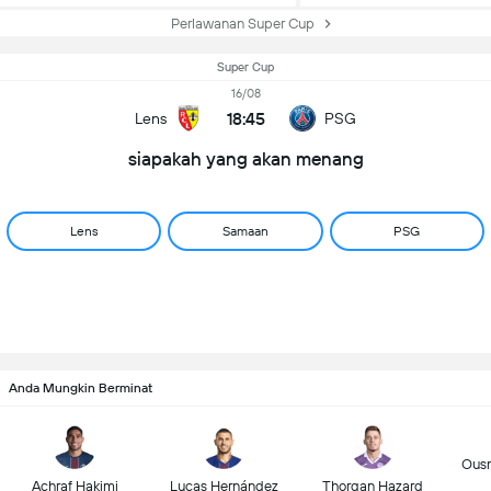
Perlawanan Super Cup
Super Cup
16/08
18:45
Lens
PSG
siapakah yang akan menang
Lens
Samaan
PSG
Anda Mungkin Berminat
Ous
Achraf Hakimi
Lucas Hernández
Thorgan Hazard